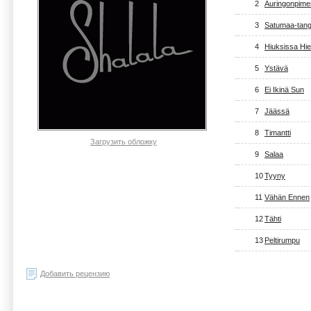
2
Auringonpim
3
Satumaa-tan
4
Hiuksissa Hi
5
Ystävä
6
Ei Ikinä Sun
7
Jäässä
8
Timantti
Загрузить обложку
9
Salaa
10
Tyyny
11
Vähän Ennen
12
Tähti
13
Peltirumpu
Добавить рецензию