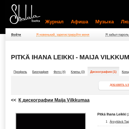
Журнал
Афиша
Музыка
Лю
Войти
Я новенький, зарегистрируйте меня
Я забыл пароль
PITKÄ IHANA LEIKKI - MAIJA VILKKU
Профиль
Биография
Фото (4)
Клипы (0)
Дискография (1)
Конц
ДОБАВИТЬ А
<<
К дискографии Maija Vilkkumaa
Pitkä Ihana Leikki
[
1
Ärsyttävä Ta