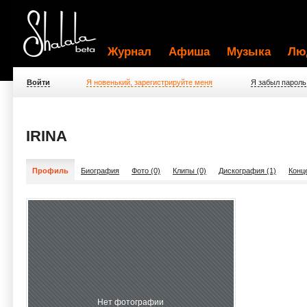
Журнал
Афиша
Музыка
Лю
Войти
Я новенький, зарегистрируйте меня
Я забыл пароль
IRINA
Профиль
Биография
Фото (0)
Клипы (0)
Дискография (1)
Конц
Нет фотографии