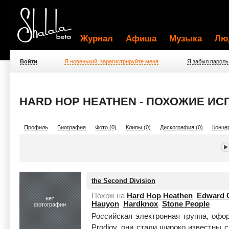
Журнал
Афиша
Музыка
Лю
Войти
Я новенький, зарегистрируйте меня
Я забыл пароль
HARD HOP HEATHEN - ПОХОЖИЕ И
Профиль
Биография
Фото (0)
Клипы (0)
Дискография (0)
Концер
the Second Division
Похож на
Hard Hop Heathen
Edward 
нет
Hauyon
Hardknox
Stone People
фотографии
Российская электронная группа, офо
Prodigy, они стали широко известны