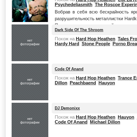
Psychedeliasmith
The Roscoe Experi
Вобрав в себя всю бескрайность яр
разрушительность металлистки Hardkn
Проктор, ранее известный своими п
Dark Side Of The Shroom
вместе...
Читать целиком
Похож на
Hard Hop Heathen
Tales Fr
нет
Hardy Hard
Stone People
Porno Brea
фотографии
Code Of Anand
Похож на
Hard Hop Heathen
Trance 
нет
Dillon
Peachbaend
Hauyon
фотографии
DJ Demonixx
Похож на
Hard Hop Heathen
Hauyon
нет
Code Of Anand
Michael Dillon
фотографии