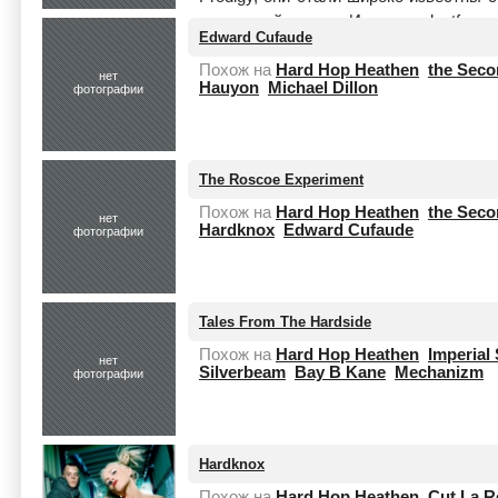
песни этой группы. Источник: lastfm.ru
Edward Cufaude
Похож на
Hard Hop Heathen
the Seco
нет
Hauyon
Michael Dillon
фотографии
The Roscoe Experiment
Похож на
Hard Hop Heathen
the Seco
нет
Hardknox
Edward Cufaude
фотографии
Tales From The Hardside
Похож на
Hard Hop Heathen
Imperial
нет
Silverbeam
Bay B Kane
Mechanizm
фотографии
Hardknox
Похож на
Hard Hop Heathen
Cut La R