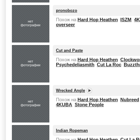
pronobozo
Похож на
Hard Hop Heathen
ISZM
4
нет
overseer
фотографии
Cut and Paste
Похож на
Hard Hop Heathen
Clockwo
нет
Psychedeliasmith
Cut La Roc
Buzzthr
фотографии
Wrecked Angle
Похож на
Hard Hop Heathen
Nubreed
нет
4KUBA
Stone People
фотографии
Indian Ropeman
Похож на
Hard Hop Heathen
Cut La R