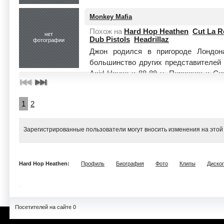
Monkey Mafia
Похож на
Hard Hop Heathen
Cut La R
нет
Dub Pistols
Headrillaz
фотографии
Джон родился в пригороде Лондона
большинство других представителей
Acid House в 88-89 гг. Переехав в С
первой...
Читать целиком
1
2
Зарегистрированные пользователи могут вносить изменения на этой
Hard Hop Heathen:
Профиль
Биография
Фото
Клипы
Диско
Посетителей на сайте 0