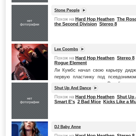
Stone People
Похож на
Hard Hop Heathen
The Ros
нет
the Second Division
Stereo 8
фотографии
Lee Coombs
Похож на
Hard Hop Heathen
Stereo 8
Rogue Element
Ли Кумбс начал свою карьеру дидж
первую пластинку под псевдонимом
записывает треки для Paradise reco
Shut Up And Dance
толчок...
Читать целиком
Похож на
Hard Hop Heathen
Shut Up
нет
Smart E's
2 Bad Mice
Kicks Like a Mu
фотографии
DJ Baby Anne
Похож на
Hard Hop Heathen
Stereo 8