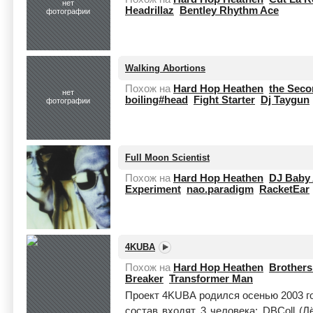
нет
Headrillaz
Bentley Rhythm Ace
фотографии
Walking Abortions
Похож на
Hard Hop Heathen
the Seco
нет
boiling#head
Fight Starter
Dj Taygun
фотографии
Full Moon Scientist
Похож на
Hard Hop Heathen
DJ Baby
Experiment
nao.paradigm
RacketEar
4KUBA
Похож на
Hard Hop Heathen
Brother
Breaker
Transformer Man
Проект 4KUBA родился осенью 2003 год
состав входят 3 человека: DBColl (