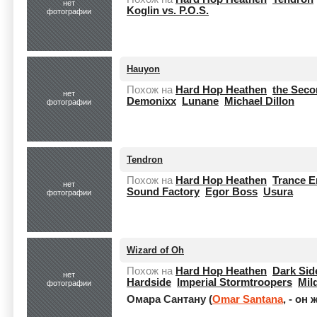
нет
Koglin vs. P.O.S.
фотографии
Hauyon
Похож на
Hard Hop Heathen
the Seco
нет
Demonixx
Lunane
Michael Dillon
фотографии
Tendron
Похож на
Hard Hop Heathen
Trance 
нет
Sound Factory
Egor Boss
Usura
фотографии
Wizard of Oh
Похож на
Hard Hop Heathen
Dark Sid
нет
Hardside
Imperial Stormtroopers
Mil
фотографии
Омара Сантану (
Omar Santana
, - он 