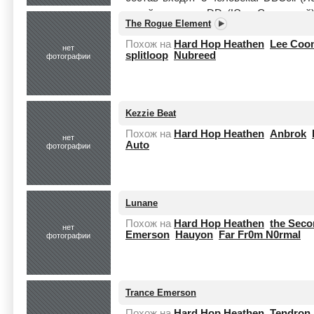
дизайн проекта DD (Юра Стыльский) г
The Rogue Element
Читать целиком
Похож на
Hard Hop Heathen
Lee Coo
нет
splitloop
Nubreed
фотографии
Kezzie Beat
Похож на
Hard Hop Heathen
Anbrok
нет
Auto
фотографии
Lunane
Похож на
Hard Hop Heathen
the Seco
нет
Emerson
Hauyon
Far Fr0m N0rmal
фотографии
Trance Emerson
Похож на
Hard Hop Heathen
Tendron