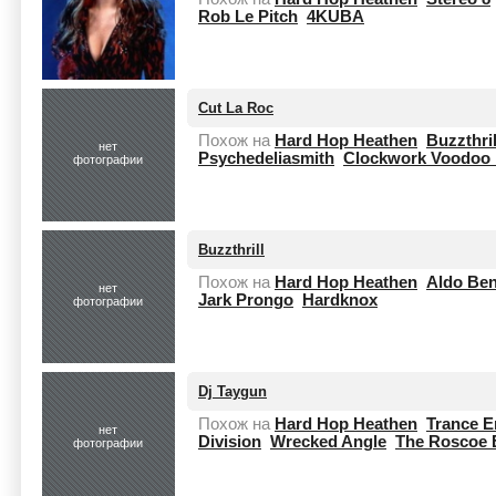
Rob Le Pitch
4KUBA
Cut La Roc
Похож на
Hard Hop Heathen
Buzzthril
нет
Psychedeliasmith
Clockwork Voodoo 
фотографии
Buzzthrill
Похож на
Hard Hop Heathen
Aldo Be
нет
Jark Prongo
Hardknox
фотографии
Dj Taygun
Похож на
Hard Hop Heathen
Trance 
нет
Division
Wrecked Angle
The Roscoe 
фотографии