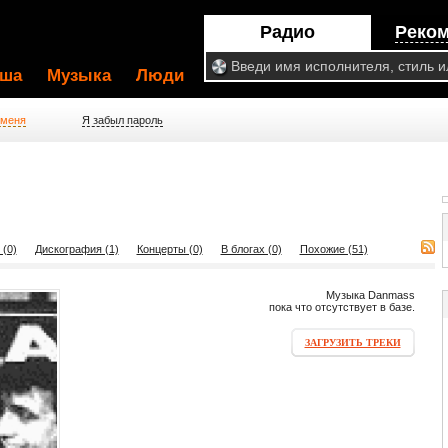
Радио
Реко
ша
Музыка
Люди
 меня
Я забыл пароль
 (0)
Дискография (1)
Концерты (0)
В блогах (0)
Похожие (51)
Музыка Danmass
пока что отсутствует в базе.
ЗАГРУЗИТЬ ТРЕКИ