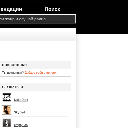
мендации
Поиск
ПОКЛОННИКИ
Ты поклонник?
Добавь себя в список.
СЛУШАТЕЛИ
NekoDark
SkyBird
empty035