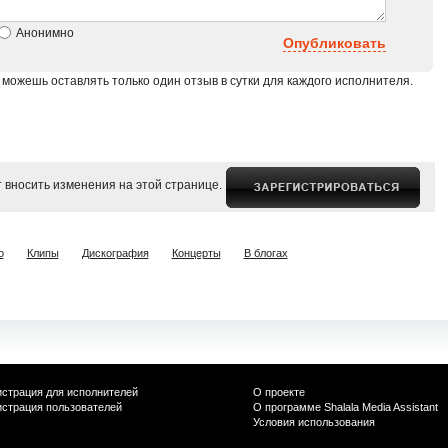
Анонимно
Опубликовать
 можешь оставлять только один отзыв в сутки для каждого исполнителя.
 вносить изменения на этой странице.
о
Клипы
Дискография
Концерты
В блогах
истрация для исполнителей
О проекте
истрация пользователей
О программе Shalala Media Assistant
Условия использования