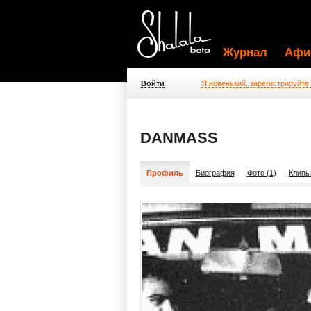
Журнал
Афи
Войти
Я новенький, зарегистрируйте
DANMASS
Профиль
Биография
Фото (1)
Клипы