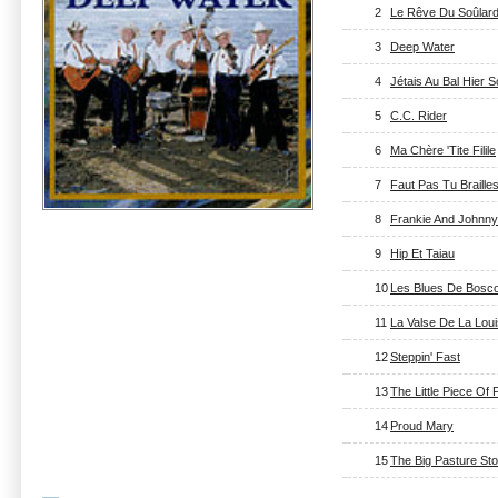
2
Le Rêve Du Soûlar
3
Deep Water
4
Jétais Au Bal Hier S
5
C.C. Rider
6
Ma Chère 'Tite Filile
7
Faut Pas Tu Braille
8
Frankie And Johnny
9
Hip Et Taiau
10
Les Blues De Bosc
11
La Valse De La Loui
12
Steppin' Fast
13
The Little Piece Of 
14
Proud Mary
15
The Big Pasture St