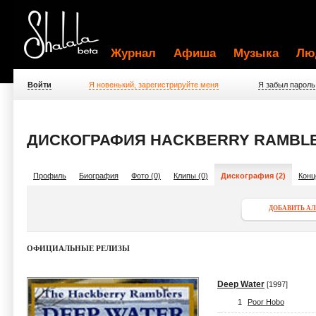
Журнал
Афиша
Музыка
Лю
Войти
Я новенький, зарегистрируйте меня
Я забыл пароль
ДИСКОГРАФИЯ HACKBERRY RAMBL
Профиль
Биография
Фото (0)
Клипы (0)
Дискография (2)
Конц
ДОБАВИТЬ А
ОФИЦИАЛЬНЫЕ РЕЛИЗЫ
Deep Water
[1997]
1
Poor Hobo