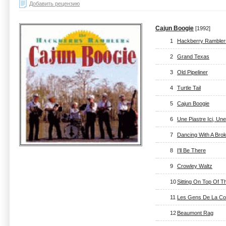
Добавить рецензию
Cajun Boogie
[1992]
1
Hackberry Rambler
2
Grand Texas
3
Old Pipeliner
4
Turtle Tail
5
Cajun Boogie
6
Une Piastre Ici, Un
7
Dancing With A Bro
8
I'll Be There
9
Crowley Waltz
10
Sitting On Top Of T
11
Les Gens De La Co
12
Beaumont Rag