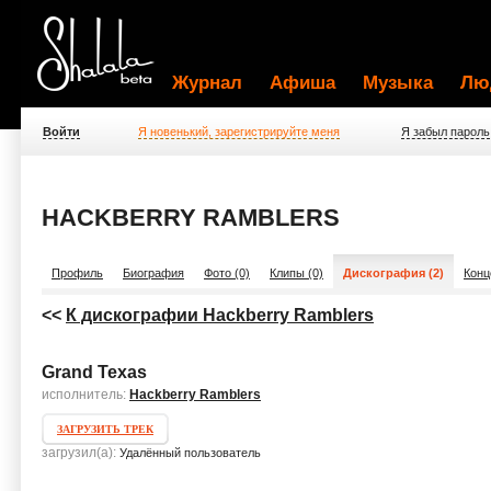
Журнал
Афиша
Музыка
Лю
Войти
Я новенький, зарегистрируйте меня
Я забыл пароль
HACKBERRY RAMBLERS
Профиль
Биография
Фото (0)
Клипы (0)
Дискография (2)
Конц
<<
К дискографии Hackberry Ramblers
Grand Texas
исполнитель:
Hackberry Ramblers
ЗАГРУЗИТЬ ТРЕК
загрузил(а):
Удалённый пользователь