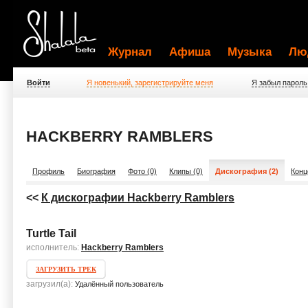
Журнал
Афиша
Музыка
Лю
Войти
Я новенький, зарегистрируйте меня
Я забыл пароль
HACKBERRY RAMBLERS
Профиль
Биография
Фото (0)
Клипы (0)
Дискография (2)
Конц
<<
К дискографии Hackberry Ramblers
Turtle Tail
исполнитель:
Hackberry Ramblers
ЗАГРУЗИТЬ ТРЕК
загрузил(а):
Удалённый пользователь