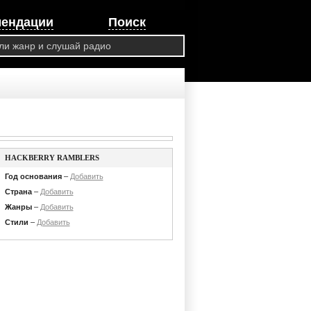
мендации
Поиск
HACKBERRY RAMBLERS
Год основания
–
Добавить
Страна
–
Добавить
Жанры
–
Добавить
Стили
–
Добавить