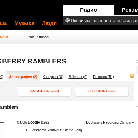
Радио
Реко
ша
Музыка
Люди
 меня
Я забыл пароль
CKBERRY RAMBLERS
0)
Дискография (2)
Концерты (0)
В блогах (0)
Похожие (51)
ДОБАВИТЬ АЛЬБОМ
ЗАГРУЗИТЬ ТРЕКИ
amblers
Cajun Boogie
[1992]
Hot Biscuits Recording Company
1
Hackberry Ramblers' Theme Song