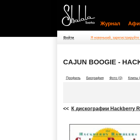
Журнал
Афи
Войти
Я новенький, зарегистрируйте
CAJUN BOOGIE - HA
Профиль
Биография
Фото (0)
Клипы (
<<
К дискографии Hackberry R