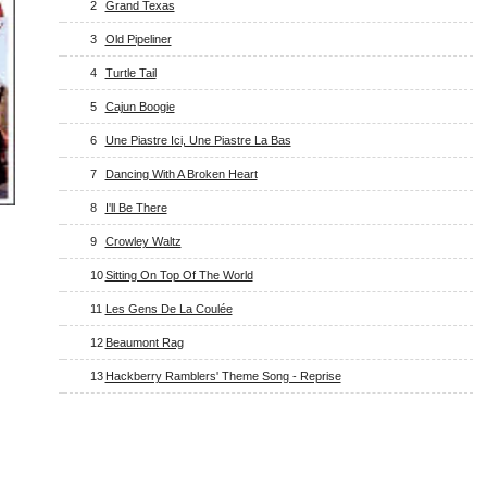
2
Grand Texas
3
Old Pipeliner
4
Turtle Tail
5
Cajun Boogie
6
Une Piastre Ici, Une Piastre La Bas
7
Dancing With A Broken Heart
8
I'll Be There
9
Crowley Waltz
10
Sitting On Top Of The World
11
Les Gens De La Coulée
12
Beaumont Rag
13
Hackberry Ramblers' Theme Song - Reprise