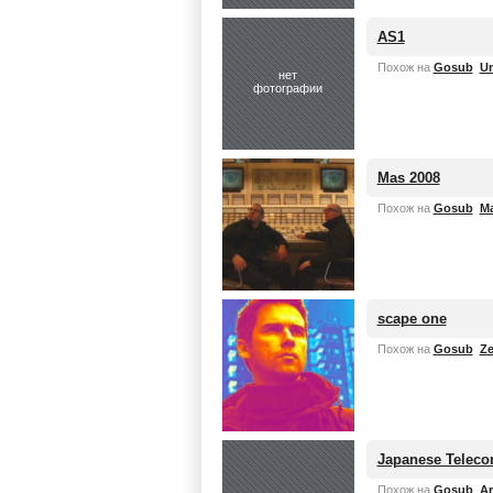
AS1
Похож на
Gosub
U
нет
фотографии
Mas 2008
Похож на
Gosub
M
scape one
Похож на
Gosub
Ze
Japanese Telec
Похож на
Gosub
Ar