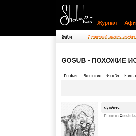
Журнал
Афи
Войти
Я новенький, зарегистрируйте
GOSUB - ПОХОЖИЕ И
Профиль
Биография
Фото (0)
Клипы (
dynArec
Похож на
Gosub
Lu