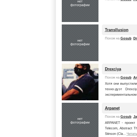
нет
фотографии
Transllusion
Похож на
Gosub
Dr
нет
фотографии
Drexciya
Похож на
Gosub
Ar
Хотя они выпустили
техно-дуэт Drex
экспериментальном т
Arpanet
Похож на
Gosub
Ja
нет
фотографии
ARPANET - проект Ge
Telecom, Abstract Th
Stinson (Cla...
Читат