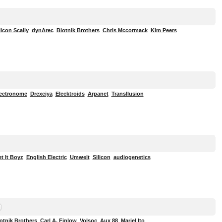
licon Scally
dynArec
Blotnik Brothers
Chris Mccormack
Kim Peers
ectronome
Drexciya
Elecktroids
Arpanet
Transllusion
t It Boyz
English Electric
Umwelt
Silicon
audiogenetics
otnik Brothers
Carl A. Finlow
Volsoc
Aux 88
Mariel Ito