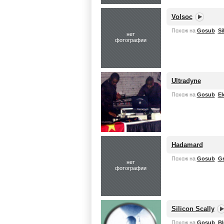
Volsoc
Похож на
Gosub
Si
нет
фотографии
Ultradyne
Похож на
Gosub
El
Hadamard
Похож на
Gosub
Ge
нет
фотографии
Silicon Scally
Похож на
Gosub
Bl