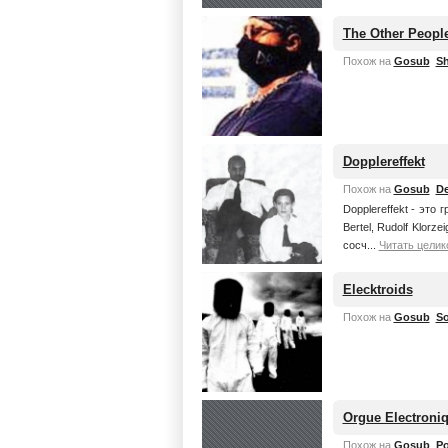
The Other Peopl
Похож на
Gosub
Sh
Dopplereffekt
Похож на
Gosub
De
Dopplereffekt - это 
Bertel, Rudolf Klor
сосч...
Читать целик
Elecktroids
Похож на
Gosub
So
Orgue Electroni
Похож на
Gosub
Po