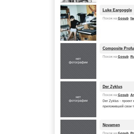
Luke Eargoggle
Похож на
Gosub
fa
Composite Profu
Похож на
Gosub
Ru
нет
фотографии
Der Zyklus
Похож на
Gosub
Ar
нет
фотографии
Der Zyklus - проект 
приложившей свои тал
Novamen
Похож на
Gosub
Po