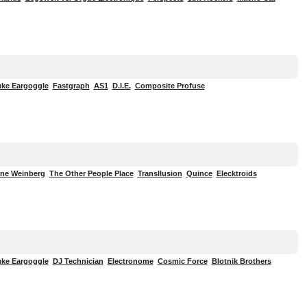
ke Eargoggle
Fastgraph
AS1
D.I.E.
Composite Profuse
ne Weinberg
The Other People Place
Transllusion
Quince
Elecktroids
ke Eargoggle
DJ Technician
Electronome
Cosmic Force
Blotnik Brothers