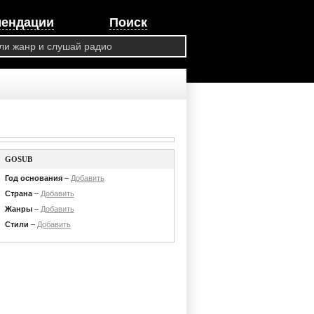
мендации
Поиск
GOSUB
Год основания
–
Добавить
Страна
–
Добавить
Жанры
–
Добавить
Стили
–
Добавить