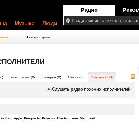
Радио
Реко
ша
Музыка
Люди
 меня
Я забыл пароль
СПОЛНИТЕЛИ
0)
Дискография (0)
Концерты (0)
В блогах (0)
Похожие (51)
Слушать радио похожих исполнителей
ke Eargoggle
Perspects
Polarius
Electronome
Mandroid