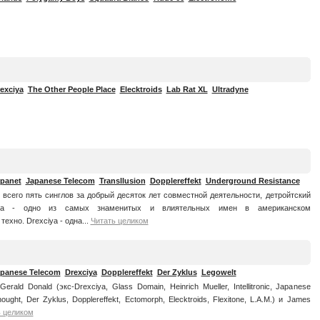
exciya
The Other People Place
Elecktroids
Lab Rat XL
Ultradyne
panet
Japanese Telecom
Transllusion
Dopplereffekt
Underground Resistance
 всего пять синглов за добрый десяток лет совместной деятельности, детройтский
ciya - одно из самых знаменитых и влиятельных имен в американском
ехно. Drexciya - одна...
Читать целиком
panese Telecom
Drexciya
Dopplereffekt
Der Zyklus
Legowelt
rald Donald (экс-Drexciya, Glass Domain, Heinrich Mueller, Intellitronic, Japanese
ought, Der Zyklus, Dopplereffekt, Ectomorph, Elecktroids, Flexitone, L.A.M.) и James
ь целиком