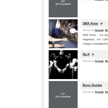
нет
фотографии
DMX Krew
Похож на
Gosub
B
DMX Krew - это во
подумать, что суб
следует поиздевать
Ra-X
Похож на
Gosub
N
Boris Divider
Похож на
Gosub
Ex
нет
фотографии