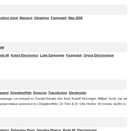
celess mind
Manasyt
Ultradyne
Fastgraph
Mas 2008
se
de 66
Kobol Electronics
Luke Eargoggle
Fastgraph
Orgue Electronique
panet
Dopplereffekt
Drexciya
Transllusion
Elecktroids
команды состоящей из Gerald Donald, Kim Karli, Rudolf Klorzeiger, William Scott, так же
антливые конечности к Dopplereffekt, Dr. Finn & Dr. Otto Henke. Источник: lastfm.ru
larius
Polygamy Boys
Squadra Blanco
Rude 66
Electronome