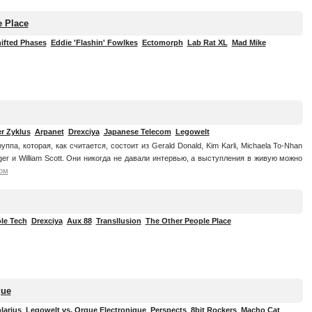
e Place
ifted Phases
Eddie 'Flashin' Fowlkes
Ectomorph
Lab Rat XL
Mad Mike
r Zyklus
Arpanet
Drexciya
Japanese Telecom
Legowelt
группа, которая, как считается, состоит из Gerald Donald, Kim Karli, Michaela To-Nhan
zeiger и William Scott. Они никогда не давали интервью, а выступления в живую можно
ом
le Tech
Drexciya
Aux 88
Transllusion
The Other People Place
que
larius
Legowelt vs. Orgue Electronique
Perspects
8bit Rockers
Macho Cat