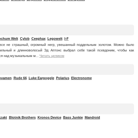
ochum Welt
Cylob
Ceephax
Legowelt
I-F
все не страшный, огромный негр, увешанный поддельным золотом. Можно было
тильный и длинноволосый Эд Аптонс выбрал себе такой псевдоним, чтобы как
ся над музыкальным м...
Читать целиком
ovamen
Rude 66
Luke Eargoggle
Polarius
Electronome
zakt
Blotnik Brothers
Kronos Device
Bass Junkie
Mandroid