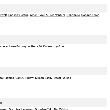
mwelt
English Electric
Alden Tyrell & Fred Ventura
Debonaire
Cosmic Force
anasyt
Luke Eargoggle
Rude 66
Darxus
dynArec
ta Reticula
Carl A. Finlow
Silicon Scally
Decal
Volsoc
om
panet
Drexciya
Legowelt
Dopplereffekt
Der Zyklus