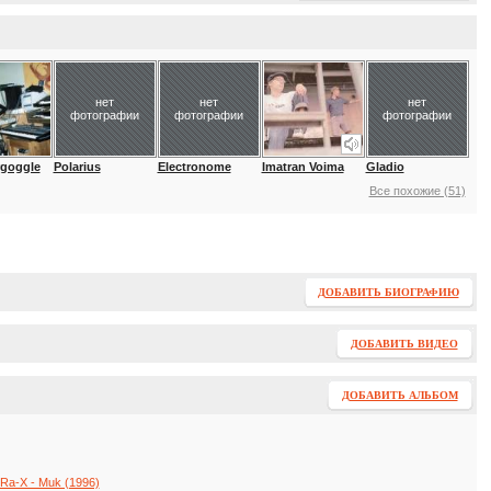
нет
нет
нет
фотографии
фотографии
фотографии
rgoggle
Polarius
Electronome
Imatran Voima
Gladio
Все похожие (51)
ДОБАВИТЬ БИОГРАФИЮ
ДОБАВИТЬ ВИДЕО
ДОБАВИТЬ АЛЬБОМ