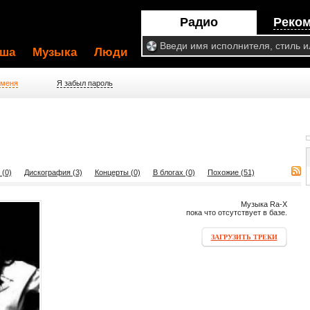
Радио
Реко
ша
Музыка
Люди
 меня
Я забыл пароль
 (0)
Дискография (3)
Концерты (0)
В блогах (0)
Похожие (51)
Музыка Ra-X
пока что отсутствует в базе.
ЗАГРУЗИТЬ ТРЕКИ