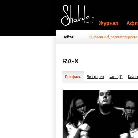
Журнал
Афи
Войти
Я новенький, зарегистрируйте
RA-X
Профиль
Биография
Фото (1)
Клипы