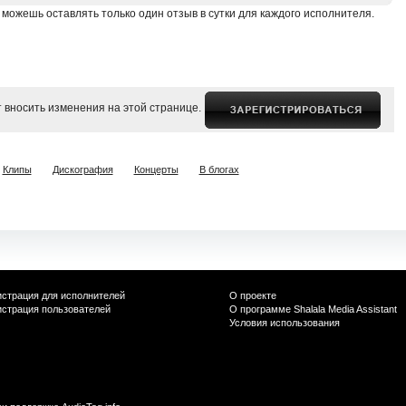
 можешь оставлять только один отзыв в сутки для каждого исполнителя.
 вносить изменения на этой странице.
Клипы
Дискография
Концерты
В блогах
истрация для исполнителей
О проекте
истрация пользователей
О программе Shalala Media Assistant
Условия использования