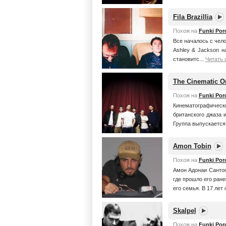
Fila Brazillia
Похож на
Funki Porc
Все началось с чело
Ashley & Jackson на
становитс...
Читать 
The Cinematic O
Похож на
Funki Porc
Кинематографическ
британского джаза 
Группа выпускается
Amon Tobin
Похож на
Funki Porc
Амон Адонаи Сантос
где прошло его ране
его семья. В 17 лет 
Skalpel
Похож на
Funki Porc