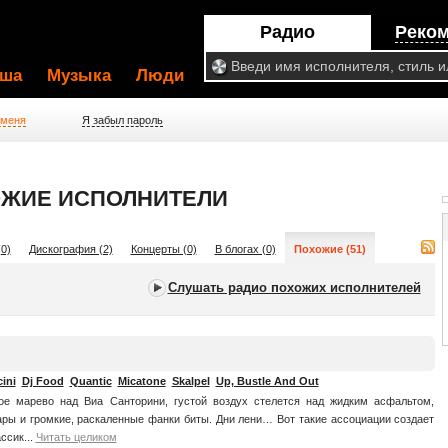
Радио
Реко
ша
Музыка
Люди
 меня
Я забыл пароль
ХОЖИЕ ИСПОЛНИТЕЛИ
0)
Дискография (2)
Концерты (0)
В блогах (0)
Похожие (51)
Слушать радио похожих исполнителей
ini
Dj Food
Quantic
Micatone
Skalpel
Up, Bustle And Out
ое марево над Виа Санторини, густой воздух стелется над жидким асфальтом,
ары и громкие, раскаленные фанки биты. Дни лени… Вот такие ассоциации создает
ссик...
Читать целиком