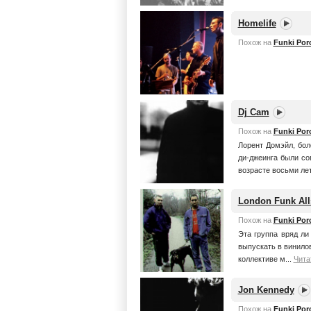
Homelife
Похож на
Funki Porc
Dj Cam
Похож на
Funki Porc
Лорент Домэйл, бол
ди-джеинга были со
возрасте восьми лет,
London Funk All
Похож на
Funki Porc
Эта группа вряд ли
выпускать в винило
коллективе м...
Чита
Jon Kennedy
Похож на
Funki Porc