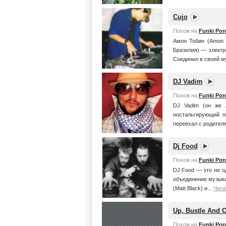
Cujo
Похож на
Funki Porc
Амон Тобин (Amon A
Бразилия) — электр
Соединил в своей м
DJ Vadim
Похож на
Funki Porc
DJ Vadim (он же 
ностальгирующий 
переехал с родителя
Dj Food
Похож на
Funki Porc
DJ Food — это не о
объединение музыка
(Matt Black) и...
Чита
Up, Bustle And 
Похож на
Funki Porc