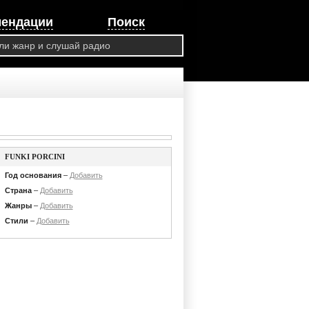
мендации
Поиск
FUNKI PORCINI
Год основания
–
Добавить
Страна
–
Добавить
Жанры
–
Добавить
Стили
–
Добавить