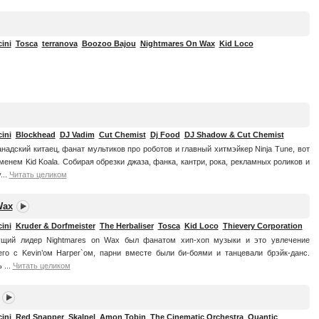
ini
Tosca
terranova
Boozoo Bajou
Nightmares On Wax
Kid Loco
ini
Blockhead
DJ Vadim
Cut Chemist
Dj Food
DJ Shadow & Cut Chemist
надский китаец, фанат мультиков про роботов и главный хитмэйкер Ninja Tune, вот
менем Kid Koala. Собирая обрезки джаза, фанка, кантри, рока, рекламных роликов и
...
Читать целиком
Wax
ini
Kruder & Dorfmeister
The Herbaliser
Tosca
Kid Loco
Thievery Corporation
ущий лидер Nightmares on Wax был фанатом хип-хоп музыки и это увлечение
го с Kevin’ом Harper`ом, парни вместе были би-боями и танцевали брэйк-данс.
 ...
Читать целиком
ini
Red Snapper
Skalpel
Amon Tobin
The Cinematic Orchestra
Quantic