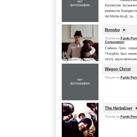
нет
фотографии
Коллектив музыкан
ремиксов Кландести
del Monte Azul), та...
Bonobo
Похож на
Funki Porc
Corporation
Саймон Грин, скры
Thoughts был напис
охоту звукозаписыв
Wagon Christ
Похож на
Funki Porc
нет
фотографии
The Herbaliser
Похож на
Funki Porc