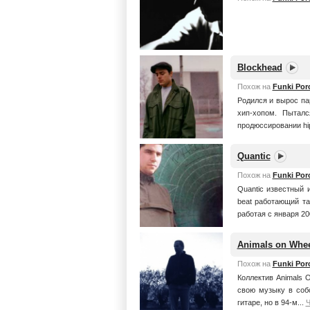
Blockhead
Похож на
Funki Porc
Родился и вырос па
хип-хопом. Пытал
продюссировании hip
Quantic
Похож на
Funki Porc
Quantic известный и
beat работающий та
работая с января 200
Animals on Whe
Похож на
Funki Porc
Коллектив Animals 
свою музыку в собс
гитаре, но в 94-м...
Ч