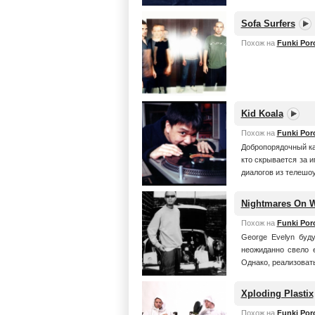
Sofa Surfers
Похож на
Funki Porc
Kid Koala
Похож на
Funki Porc
Добропорядочный ка
кто скрывается за и
диалогов из телешоу
Nightmares On 
Похож на
Funki Porc
George Evelyn буд
неожиданно свело е
Однако, реализовать
Xploding Plastix
Похож на
Funki Porc