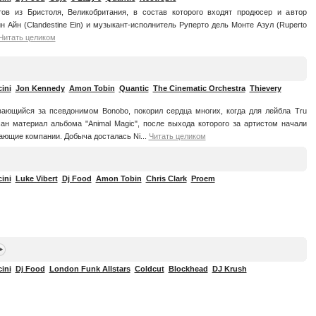
тов из Бристоля, Великобритания, в состав которого входят продюсер и автор
н Айн (Clandestine Ein) и музыкант-исполнитель Руперто дель Монте Азул (Ruperto
Читать целиком
ini
Jon Kennedy
Amon Tobin
Quantic
The Cinematic Orchestra
Thievery
вающийся за псевдонимом Bonobo, покорил сердца многих, когда для лейбла Tru
ан материал альбома "Animal Magic", после выхода которого за артистом начали
ающие компании. Добыча досталась Ni...
Читать целиком
ini
Luke Vibert
Dj Food
Amon Tobin
Chris Clark
Proem
ini
Dj Food
London Funk Allstars
Coldcut
Blockhead
DJ Krush