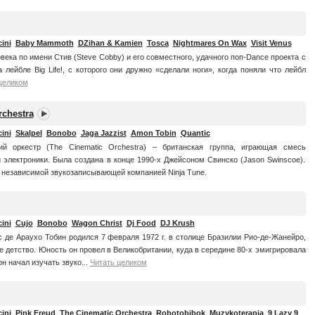
ini
Baby Mammoth
DZihan & Kamien
Tosca
Nightmares On Wax
Visit Venus
века по имени Стив (Steve Cobby) и его совместного, удачного поп-Dance проекта с
 лейбле Big Life!, с которого они дружно «сделали ноги», когда поняли что лейбл
целиком
rchestra
ini
Skalpel
Bonobo
Jaga Jazzist
Amon Tobin
Quantic
ий оркестр (The Cinematic Orchestra) – британская группа, играющая смесь
и электроники. Была создана в конце 1990-х Джейсоном Свинско (Jason Swinscoe).
 независимой звукозаписывающей компанией Ninja Tune.
ini
Cujo
Bonobo
Wagon Christ
Dj Food
DJ Krush
 де Араухо Тобин родился 7 февраля 1972 г. в столице Бразилии Рио-де-Жанейро,
е детство. Юность он провел в Великобритании, куда в середине 80-х эмигрировала
он начал изучать звуко...
Читать целиком
ini
Pink Freud
The Cinematic Orchestra
Robotobibok
Muzykoterapia
9 Lazy 9