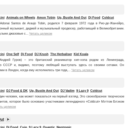
ini
Animals on Wheels
Amon Tobin
Up, Bustle And Out
Dj Food
Coldcut
donai Santos de Araujo Tobin, родился 7 февраля 1972 года в Рио-де-Жанейро,
онный музыкант, диджей и музыкальный продюсер, работающий в Великобритании.
узыке джазовые с...
Читать целиком
ini
One Self
Dj Food
DJ Krush
The Herbaliser
Kid Koala
Андрей Гуров) – это британский реаниматор хип-хопа родом из Ленинграда,
по СССР и, видимо, поэтому любящий выступать здесь со своими сетами. Он
ми в Лондон, когда ему исполнилось три года,...
Читать целиком
ini
DJ Food & DK
Up, Bustle And Out
DJ Vadim
9 Lazy 9
Coldcut
дин человек, как может показаться на первый взгляд. Это своеобразное творческое
нтов, которое было основано участниками легендарного «Coldcut» Мэттом Блэком
ть целиком
Out
ini
Dj Food
Cujo
9 Lazy 9
Quantic
Neotropic