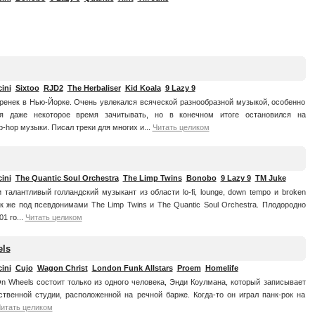
ini
Sixtoo
RJD2
The Herbaliser
Kid Koala
9 Lazy 9
ренек в Нью-Йорке. Очень увлекался всяческой разнообразной музыкой, особенно
ся даже некоторое время зачитывать, но в конечном итоге остановился на
-hop музыки. Писал треки для многих и...
Читать целиком
ini
The Quantic Soul Orchestra
The Limp Twins
Bonobo
9 Lazy 9
TM Juke
 талантливый голландский музыкант из области lo-fi, lounge, down tempo и broken
к же под псевдонимами The Limp Twins и The Quantic Soul Orchestra. Плодородно
1 го...
Читать целиком
els
ini
Cujo
Wagon Christ
London Funk Allstars
Proem
Homelife
On Wheels состоит только из одного человека, Энди Коулмана, который записывает
твенной студии, расположенной на речной барже. Когда-то он играл панк-рок на
итать целиком