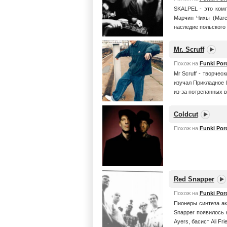
SKALPEL - это комп
Марчин Чихы (Marci
наследие польского 
Mr. Scruff
Похож на
Funki Porc
Mr Scruff - творчес
изучал Прикладное
из-за потрепанных в
Coldcut
Похож на
Funki Porc
Red Snapper
Похож на
Funki Porc
Пионеры синтеза ак
Snapper появилось 
Ayers, басист Ali Fr