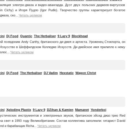
иляция электро-джаза и видео-авангарда. Дуэт двух польских диджеев-виртуозов
n Cichy) и Игоря Пудло (Igor Pudlo). Творчество группы характеризует богатое
джаза, ско...
Читать целиком
ini
Dj Food
Quantic
The Herbaliser
9 Lazy 9
Blockhead
кий псевдоним Andy Carthy, британского ди-джея и артиста. Уроженец Стокпорта, он
 Искусство в Шеффилдском Колледже Искусств. Ди-джейское имя прилипло к нему
олос...
Читать целиком
ini
Dj Food
The Herbaliser
DJ Vadim
Hexstatic
Wagon Christ
ini
Xploding Plastix
9 Lazy 9
DZihan & Kamien
Mamanet
Yonderboi
устических инструментов и электронных звуков, британское эйсид джаз трио Red
на свет в 1993 году Великобритании. Состав коллектива заполнили: гитарист David
iend и барабанщик Richa...
Читать целиком