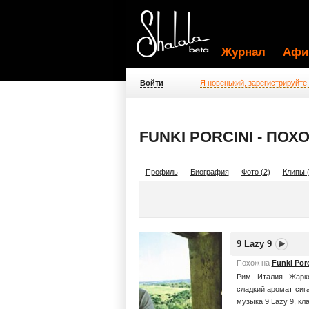
Журнал
Афи
Войти
Я новенький, зарегистрируйте
FUNKI PORCINI - ПО
Профиль
Биография
Фото (2)
Клипы (
9 Lazy 9
Похож на
Funki Porc
Рим, Италия. Жарк
сладкий аромат сиг
музыка 9 Lazy 9, кла