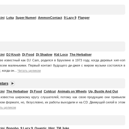
ini
Loka
Super Numeri
AmmonContact
9 Lazy 9
Flanger
ini
DJ Krush
Dj Food
Dj Shadow
Kid Loco
The Herbaliser
ее известный как DJ Cam, родился в Бруклине в 1973 году, когда деревья хип-хоп
всем маленькими. Первый контакт будущего ди-джея с миром музыки состоялся в
 когда он...
Читать целиком
stars
ini
The Herbaliser
Dj Food
Coldcut
Animals on Wheels
Up, Bustle And Out
 известна широкому кругу слушателей, потому как свою продукцию они привыкли
вом формате, но, безусловно, их работы выходили и на CD. Движущей силой в этом
ть целиком
ini
Bonobo
9 Lazy 9
Quantic
Hint
TM Juke