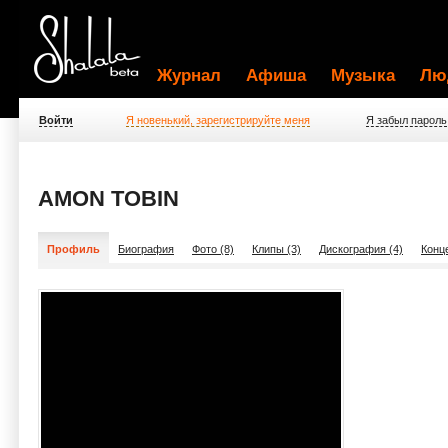
Журнал
Афиша
Музыка
Лю
Войти
Я новенький, зарегистрируйте меня
Я забыл пароль
AMON TOBIN
Профиль
Биография
Фото (8)
Клипы (3)
Дискография (4)
Конц