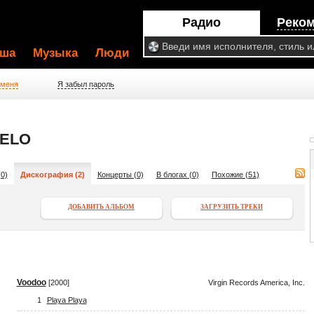
Радио
Реко
ша
Музыка
Люди
 меня
Я забыл пароль
ELO
0)
Дискография (2)
Концерты (0)
В блогах (0)
Похожие (51)
ДОБАВИТЬ АЛЬБОМ
ЗАГРУЗИТЬ ТРЕКИ
Voodoo
[2000]
Virgin Records America, Inc.
1
Playa Playa