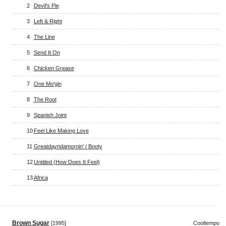
2
Devil's Pie
3
Left & Right
4
The Line
5
Send It On
6
Chicken Grease
7
One Mo'gin
8
The Root
9
Spanish Joint
10
Feel Like Making Love
11
Greatdayndamornin' / Booty
12
Untitled (How Does It Feel)
13
Africa
Brown Sugar
[1995]
Cooltempo