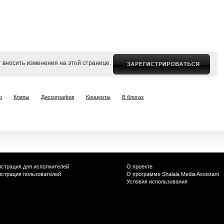
 вносить изменения на этой странице.
о
Клипы
Дискография
Концерты
В блогах
истрация для исполнителей
О проекте
истрация пользователей
О программе Shalala Media Assistant
Условия использования