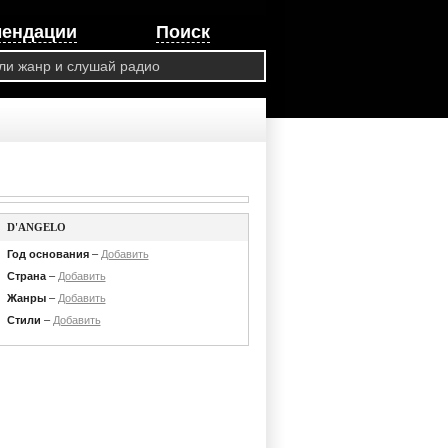
мендации
Поиск
D'ANGELO
Год основания
–
Добавить
Страна
–
Добавить
Жанры
–
Добавить
Стили
–
Добавить