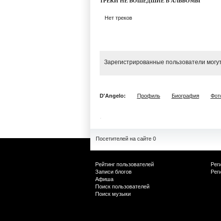
ТРЕКИ НЕ ВОШЕДШИЕ В АЛЬБОМЫ
Нет треков
Зарегистрированные пользователи могут
D'Angelo:
Профиль
Биография
Фот
Посетителей на сайте 0
Рейтинг пользователей
Рег
Записи блогов
Рег
Афиша
Поиск пользователей
Поиск музыки