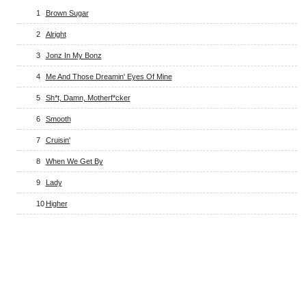
1
Brown Sugar
2
Alright
3
Jonz In My Bonz
4
Me And Those Dreamin' Eyes Of Mine
5
Sh*t, Damn, Motherf*cker
6
Smooth
7
Cruisin'
8
When We Get By
9
Lady
10
Higher