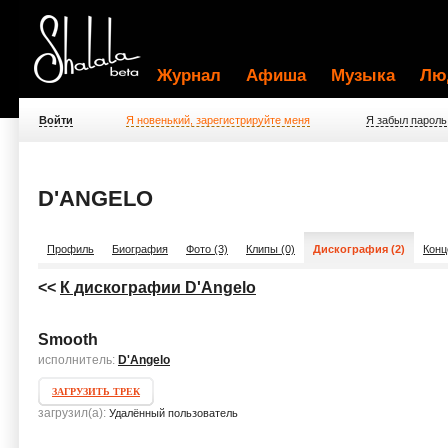
Журнал
Афиша
Музыка
Лю
Войти
Я новенький, зарегистрируйте меня
Я забыл пароль
D'ANGELO
Профиль
Биография
Фото (3)
Клипы (0)
Дискография (2)
Конц
<<
К дискографии D'Angelo
Smooth
исполнитель:
D'Angelo
ЗАГРУЗИТЬ ТРЕК
загрузил(а):
Удалённый пользователь