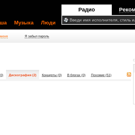
Радио
Реко
ша
Музыка
Люди
 меня
Я забыл пароль
0)
Дискография (2)
Концерты (0)
В блогах (0)
Похожие (51)