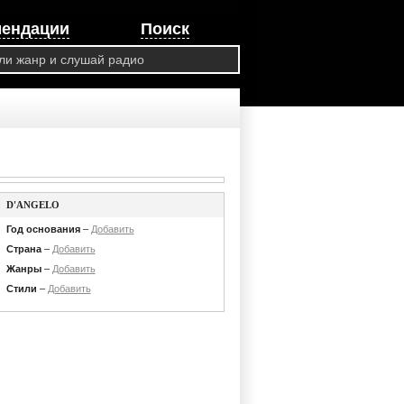
мендации
Поиск
D'ANGELO
Год основания
–
Добавить
Страна
–
Добавить
Жанры
–
Добавить
Стили
–
Добавить