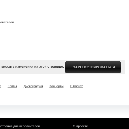
зователей
 вносить изменения на этой странице.
о
Клипы
Дискография
Концерты
В блогах
истрация для исполнителей
О проекте