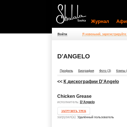
Журнал
Афи
Войти
Я новенький, зарегистрируйте
D'ANGELO
Профиль
Биография
Фото (3)
Клипы (
<<
К дискографии D'Angelo
Chicken Grease
исполнитель:
D'Angelo
ЗАГРУЗИТЬ ТРЕК
загрузил(а):
Удалённый пользователь