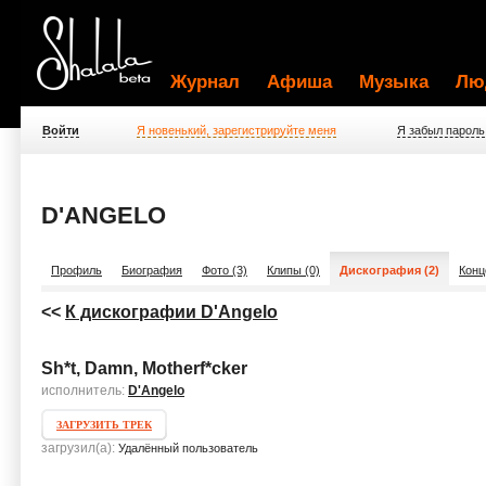
Журнал
Афиша
Музыка
Лю
Войти
Я новенький, зарегистрируйте меня
Я забыл пароль
D'ANGELO
Профиль
Биография
Фото (3)
Клипы (0)
Дискография (2)
Конц
<<
К дискографии D'Angelo
Sh*t, Damn, Motherf*cker
исполнитель:
D'Angelo
ЗАГРУЗИТЬ ТРЕК
загрузил(а):
Удалённый пользователь