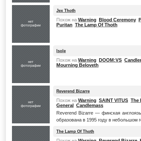
Jex Thoth
Похож на
Warning
Blood Ceremony
P
нет
Puritan
The Lamp Of Thoth
фотографии
Isole
Похож на
Warning
DOOM:VS
Candle
нет
Mourning Beloveth
фотографии
Reverend Bizarre
Похож на
Warning
SAINT VITUS
The 
нет
General
Candlemass
фотографии
Reverend Bizarre — финская англоя
образована в 1995 году в небольшом го
The Lamp Of Thoth
Похож на
Warning
Reverend Bizarre