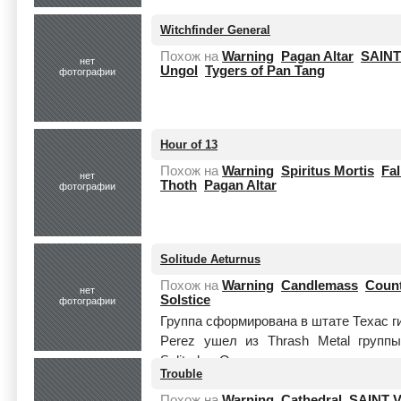
Witchfinder General
Похож на
Warning
Pagan Altar
SAINT
нет
Ungol
Tygers of Pan Tang
фотографии
Hour of 13
Похож на
Warning
Spiritus Mortis
Fal
нет
Thoth
Pagan Altar
фотографии
Solitude Aeturnus
Похож на
Warning
Candlemass
Coun
нет
Solstice
фотографии
Группа сформирована в штате Техас ги
Perez ушел из Thrash Metal группы
Solitude. Опытному музыканту, покл
Trouble
Читать целиком
Похож на
Warning
Cathedral
SAINT 