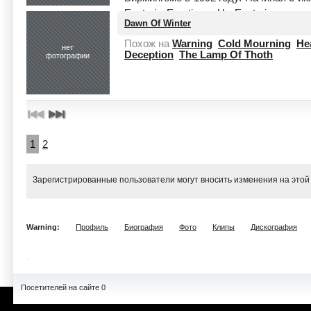
Esoteric Emotions. На Esoteric назв
Dawn Of Winter
lastfm.ru
Похож на
Warning
Cold Mourning
He
нет
Deception
The Lamp Of Thoth
фотографии
1
2
Зарегистрированные пользователи могут вносить изменения на этой
Warning:
Профиль
Биография
Фото
Клипы
Дискография
Посетителей на сайте 0