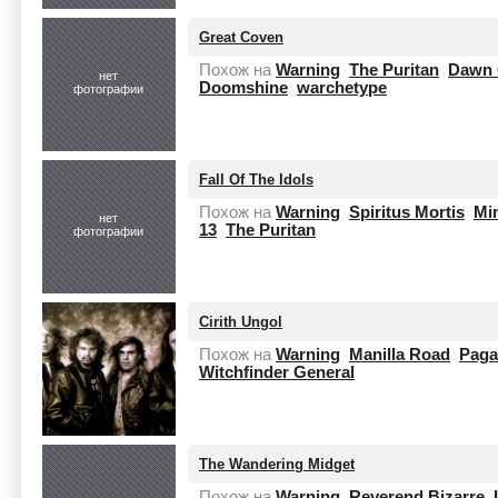
Great Coven
Похож на
Warning
The Puritan
Dawn 
нет
Doomshine
warchetype
фотографии
Fall Of The Idols
Похож на
Warning
Spiritus Mortis
Mi
нет
13
The Puritan
фотографии
Cirith Ungol
Похож на
Warning
Manilla Road
Paga
Witchfinder General
The Wandering Midget
Похож на
Warning
Reverend Bizarre