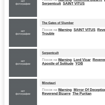
нет
Serpentcult
SAINT VITUS
фотографии
The Gates of Slumber
Похож на
Warning
SAINT VITUS
Reve
нет
Trouble
фотографии
Serpentcult
Похож на
Warning
Lord Vicar
Revere
нет
Apostle of Solitude
YOB
фотографии
Minotauri
Похож на
Warning
Mirror Of Deceptio
нет
Reverend Bizarre
The Puritan
фотографии