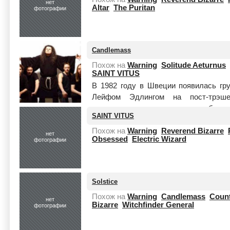
нет
Altar
The Puritan
фотографии
Candlemass
Похож на
Warning
Solitude Aeturnus
SAINT VITUS
В 1982 году в Швеции появилась гр
Лейфом Эдлингом на пост-трэш
существования коллектив сподобился 
SAINT VITUS
Читать целиком
Похож на
Warning
Reverend Bizarre
нет
Obsessed
Electric Wizard
фотографии
Solstice
Похож на
Warning
Candlemass
Coun
нет
Bizarre
Witchfinder General
фотографии