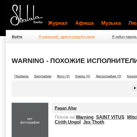
Журнал
Афиша
Музыка
Лю
Войти
Я новенький, зарегистрируйте меня
Я забыл пароль
WARNING - ПОХОЖИЕ ИСПОЛНИТЕЛ
Профиль
Биография
Фото (0)
Клипы (0)
Дискография (0)
Концер
Pagan Altar
Похож на
Warning
SAINT VITUS
Witc
нет
Cirith Ungol
Jex Thoth
фотографии