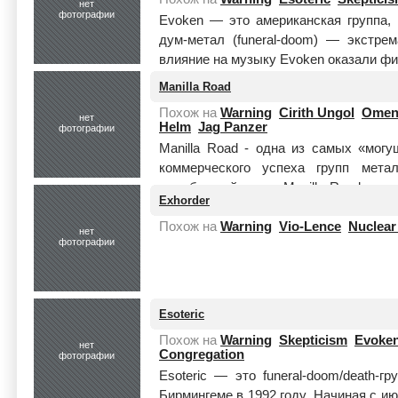
нет
фотографии
Evoken — это американская группа,
дум-метал (funeral-doom) — экстре
влияние на музыку Evoken оказали ф
Manilla Road
Похож на
Warning
Cirith Ungol
Ome
нет
Helm
Jag Panzer
фотографии
Manilla Road - одна из самых «мог
коммерческого успеха групп метал
самобытный стиль Manilla Road сдел
Exhorder
Читать целиком
Похож на
Warning
Vio-Lence
Nuclear
нет
фотографии
Esoteric
Похож на
Warning
Skepticism
Evoke
нет
Congregation
фотографии
Esoteric — это funeral-doom/death-г
Бирмингеме в 1992 году. Начиная с и