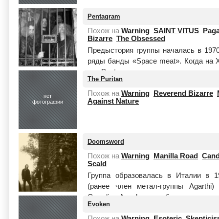
Pentagram
Похож на
Warning
SAINT VITUS
Paga
Bizarre
The Obsessed
Предыстория группы началась в 1970
ряды банды «Space meat». Когда на 
на «Pentagram», в составе группы так
The Puritan
Похож на
Warning
Reverend Bizarre
нет
Against Nature
фотографии
Doomsword
Похож на
Warning
Manilla Road
Cand
Scald
Группа образовалась в Италии в 19
(ранее член метал-группы Agarthi
Guardian Angel,в сентябре этого года
Evoken
Читать целиком
Похож на
Warning
Esoteric
Skeptici