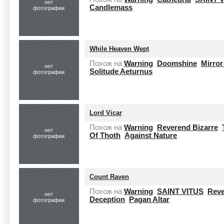
нет
Candlemass
фотографии
While Heaven Wept
Похож на
Warning
Doomshine
Mirror
нет
Solitude Aeturnus
фотографии
Lord Vicar
Похож на
Warning
Reverend Bizarre
нет
Of Thoth
Against Nature
фотографии
Count Raven
Похож на
Warning
SAINT VITUS
Reve
нет
Deception
Pagan Altar
фотографии