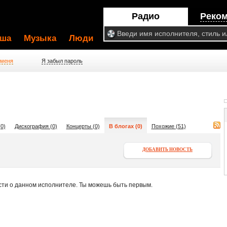
Радио
Реко
ша
Музыка
Люди
 меня
Я забыл пароль
0)
Дискография (0)
Концерты (0)
В блогах (0)
Похожие (51)
ДОБАВИТЬ НОВОСТЬ
сти о данном исполнителе. Ты можешь быть первым.