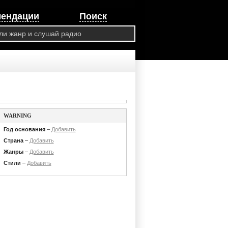
мендации
Поиск
WARNING
Год основания
–
Добавить
Страна
–
Добавить
Жанры
–
Добавить
Стили
–
Добавить