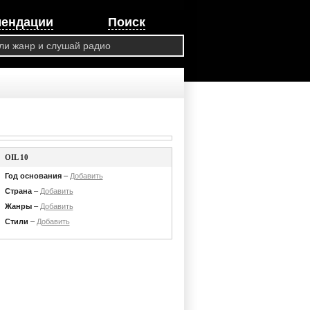
мендации
Поиск
OIL 10
Год основания
–
Добавить
Страна
–
Добавить
Жанры
–
Добавить
Стили
–
Добавить