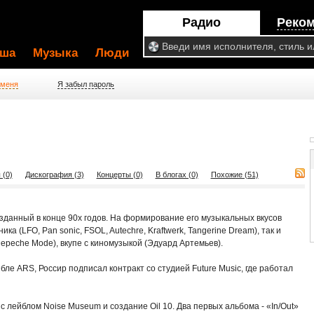
Радио
Реко
ша
Музыка
Люди
 меня
Я забыл пароль
 (0)
Дискография (3)
Концерты (0)
В блогах (0)
Похожие (51)
озданный в конце 90х годов. На формирование его музыкальных вкусов
ка (LFO, Pan sonic, FSOL, Autechre, Kraftwerk, Tangerine Dream), так и
Depeche Mode), вкупе с киномузыкой (Эдуард Артемьев).
ле ARS, Россир подписал контракт со студией Future Music, где работал
 лейблом Noise Museum и создание Oil 10. Два первых альбома - «In/Out»