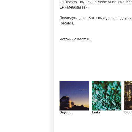
и «Blocks» - вышли на Noise Museum в 199
ЕP «Metastases».
Последующие работы выходили на других л
Records.
Источник: lastfm.ru
Beyond
Links
Bloc