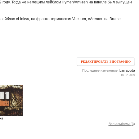
9 году. Тогда же немецким лейблом Hymen/Ant-zen на виниле был выпущен
ейблах «Links», на франко-германском Vacuum, «Arena», на Brume
РЕДАКТИРОВАТЬ БИОГРАФИЮ
Последнее изменение:
barracuda
16.02.2009
ks
Все альбомы (3)