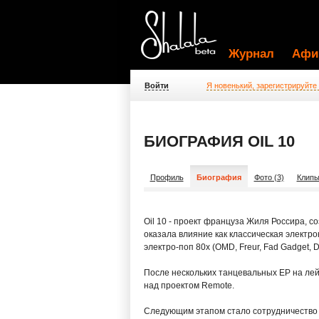
Журнал
Афи
Войти
Я новенький, зарегистрируйте
БИОГРАФИЯ OIL 10
Профиль
Биография
Фото (3)
Клипы
Oil 10 - проект француза Жиля Россира, с
оказала влияние как классическая электрони
электро-поп 80х (OMD, Freur, Fad Gadget, 
После нескольких танцевальных EP на лейб
над проектом Remote.
Следующим этапом стало сотрудничество с