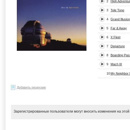
2
High Adventu
3
Tele Tone
4
Grand Illusion
5
Far & Away
6
X Fleet
7
Departure
8
Boarding Pas
9
Mach III
10
My Neighbor
Добавить рецензию
Зарегистрированные пользователи могут вносить изменения на этой