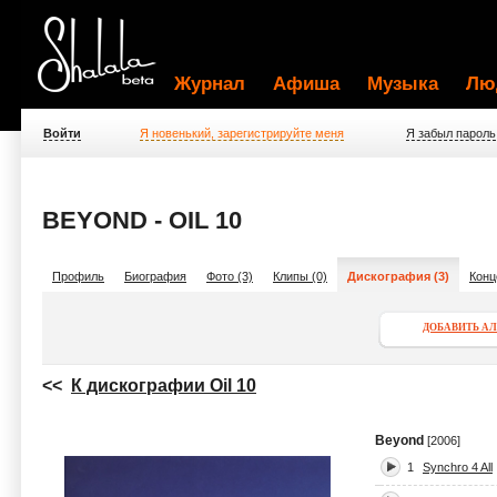
Журнал
Афиша
Музыка
Лю
Войти
Я новенький, зарегистрируйте меня
Я забыл пароль
BEYOND - OIL 10
Профиль
Биография
Фото (3)
Клипы (0)
Дискография (3)
Конц
ДОБАВИТЬ А
<<
К дискографии Oil 10
Beyond
[2006]
1
Synchro 4 All