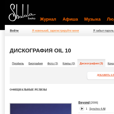
Журнал
Афиша
Музыка
Лю
Войти
Я новенький, зарегистрируйте меня
Я забыл пароль
ДИСКОГРАФИЯ OIL 10
Профиль
Биография
Фото (3)
Клипы (0)
Дискография (3)
Конц
ДОБАВИТЬ А
ОФИЦИАЛЬНЫЕ РЕЛИЗЫ
Beyond
[2006]
1
Synchro 4 All