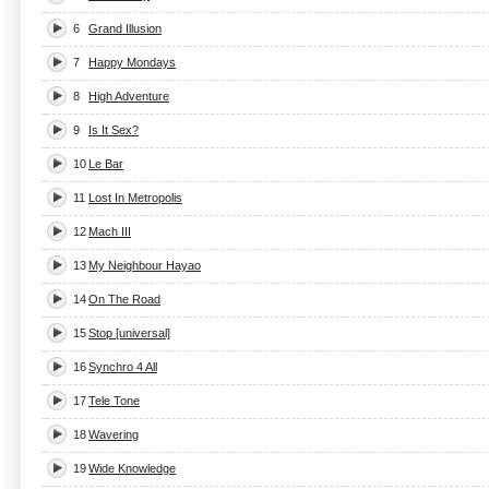
6
Grand Illusion
7
Happy Mondays
8
High Adventure
9
Is It Sex?
10
Le Bar
11
Lost In Metropolis
12
Mach III
13
My Neighbour Hayao
14
On The Road
15
Stop [universal]
16
Synchro 4 All
17
Tele Tone
18
Wavering
19
Wide Knowledge