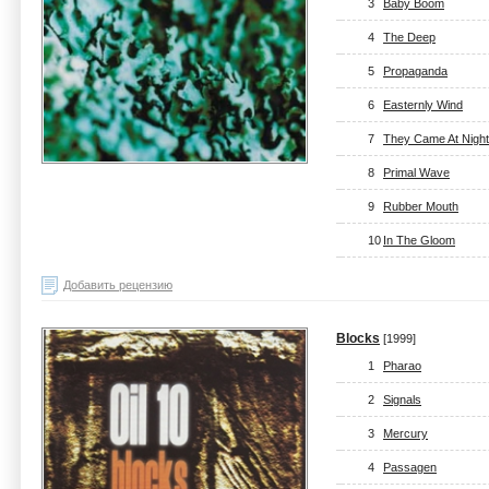
3
Baby Boom
4
The Deep
5
Propaganda
6
Easternly Wind
7
They Came At Night
8
Primal Wave
9
Rubber Mouth
10
In The Gloom
Добавить рецензию
Blocks
[1999]
1
Pharao
2
Signals
3
Mercury
4
Passagen