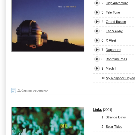
2
High Adventure
3
Tele Tone
4
Grand Illusion
5
Far & Away
6
X Fleet
7
Departure
8
Boarding Pass
9
Mach III
10
My Neighbor Hayao
Добавить рецензию
Links
[2001]
1
Strange Days
2
Solar Tides