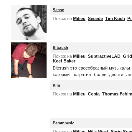
Sense
Похож на
Milieu
Secede
Tim Koch
P
Bitcrush
Похож на
Milieu
SubtractiveLAD
Grid
Keef Baker
Bitcrush это своеобразный музыкальн
который потратил более десяти ле
восприятие людьми того, как должна
Kiln
Как один ...
Читать целиком
Похож на
Milieu
Cepia
Thomas Fehl
нет
фотографии
Paramnesic
Похож на
Milieu
Hills West
Sarin Sun