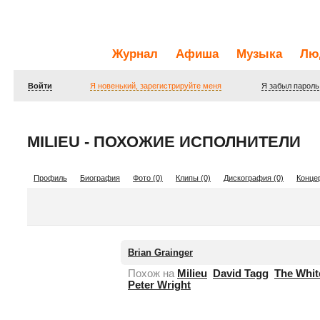
Журнал
Афиша
Музыка
Лю
Войти
Я новенький, зарегистрируйте меня
Я забыл пароль
MILIEU - ПОХОЖИЕ ИСПОЛНИТЕЛИ
Профиль
Биография
Фото (0)
Клипы (0)
Дискография (0)
Концер
Brian Grainger
Похож на
Milieu
David Tagg
The Whit
нет
Peter Wright
фотографии