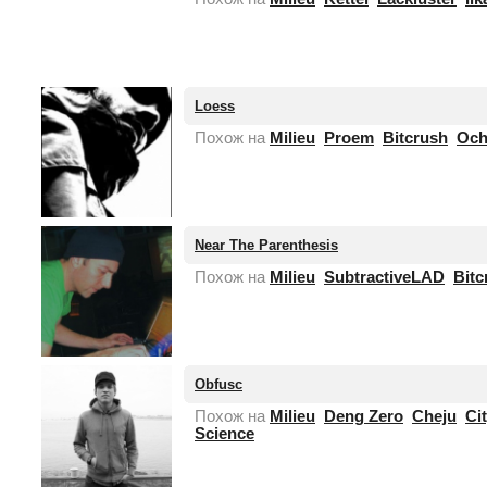
нет
фотографии
Loess
Похож на
Milieu
Proem
Bitcrush
Och
Near The Parenthesis
Похож на
Milieu
SubtractiveLAD
Bitc
Obfusc
Похож на
Milieu
Deng Zero
Cheju
Ci
Science