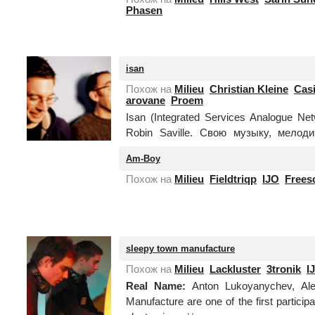
нет
Phasen
фотографии
isan
Похож на
Milieu
Christian Kleine
Cas
arovane
Proem
Isan (Integrated Services Analogue N
Robin Saville. Свою музыку, мело
очарования, они делают при помощи с
Am-Boy
как изве...
Читать целиком
Похож на
Milieu
Fieldtriqp
IJO
Frees
нет
фотографии
sleepy town manufacture
Похож на
Milieu
Lackluster
3tronik
I
Real Name:
Anton Lukoyanychev, Al
Manufacture are one of the first particip