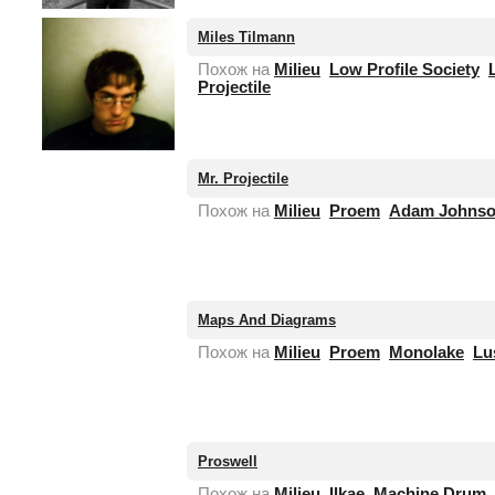
Miles Tilmann
Похож на
Milieu
Low Profile Society
Projectile
Mr. Projectile
Похож на
Milieu
Proem
Adam Johns
нет
фотографии
Maps And Diagrams
Похож на
Milieu
Proem
Monolake
Lu
нет
фотографии
Proswell
Похож на
Milieu
Ilkae
Machine Drum