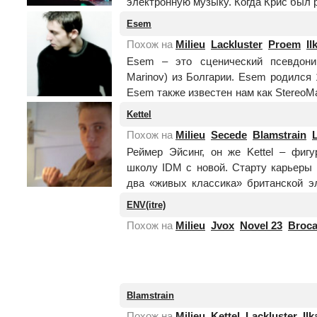
электронную музыку. Когда Крис был р
Esem
Похож на
Milieu
Lackluster
Proem
Il
Esem – это сценический псевдоним
Marinov) из Болгарии. Esem родился 
Esem также известен нам как StereoM
от SM. ...
Читать целиком
Kettel
Похож на
Milieu
Secede
Blamstrain
Реймер Эйсинг, он же Kettel – фиг
школу IDM с новой. Старту карьеры
два «живых классика» британской э
aka u-Ziq приют...
Читать целиком
ENV(itre)
Похож на
Milieu
Jvox
Novel 23
Broc
нет
фотографии
Blamstrain
Похож на
Milieu
Kettel
Lackluster
Ilk