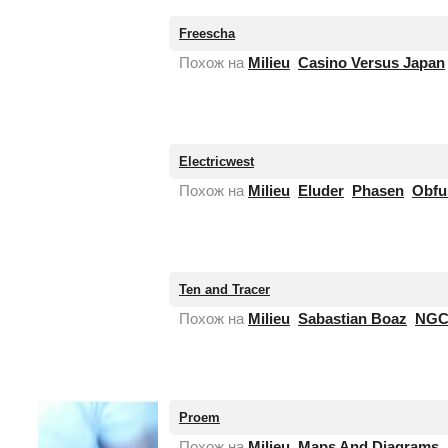
Freescha
Похож на
Milieu
Casino Versus Japan
нет
фотографии
Electricwest
Похож на
Milieu
Eluder
Phasen
Obfu
нет
фотографии
Ten and Tracer
Похож на
Milieu
Sabastian Boaz
NGC
нет
фотографии
Proem
Похож на
Milieu
Maps And Diagrams