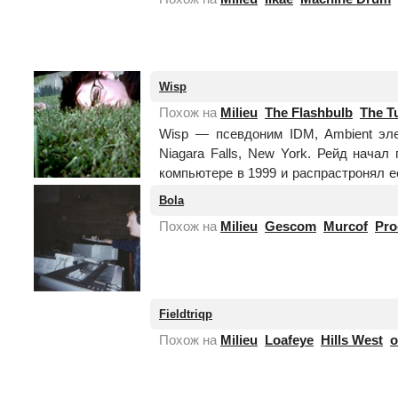
нет
фотографии
Wisp
Похож на
Milieu
The Flashbulb
The T
Wisp — псевдоним IDM, Ambient эле
Niagara Falls, New York. Рейд нача
компьютере в 1999 и распрастронял е
контракт с...
Читать целиком
Bola
Похож на
Milieu
Gescom
Murcof
Pr
Fieldtriqp
Похож на
Milieu
Loafeye
Hills West
o
нет
фотографии