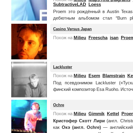
SubtractiveLAD
Loess
Proem это рождённый в Austin Texas 
дебютным альбомом стал “Burn pla
запомнился и понравился, как интере
Casino Versus Japan
альбом Pr...
Читать целиком
Похож на
Milieu
Freescha
isan
Proe
Lackluster
Похож на
Milieu
Esem
Blamstrain
Ke
Под псевдонимом Lackluster («Тус
финский композитор Esa Ruoho. Источн
Ochre
Похож на
Milieu
Gimmik
Kettel
Proe
Кристофер Скотт Лири
(англ. Chris
как
Окэ (англ. Ochre)
— английский 