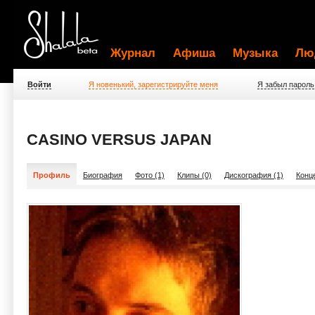
Журнал
Афиша
Музыка
Лю
Войти
Я новенький, зарегистрируйте меня
Я забыл пароль
CASINO VERSUS JAPAN
Профиль
Биография
Фото (1)
Клипы (0)
Дискография (1)
Конц