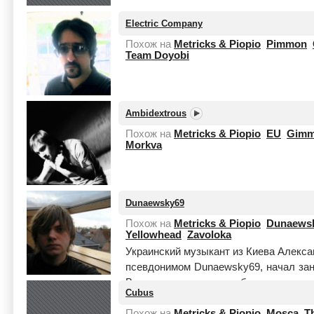
Electric Company
Похож на
Metricks & Piopio
Pimmon
Team Doyobi
Ambidextrous
Похож на
Metricks & Piopio
EU
Gimm
Morkva
Dunaewsky69
Похож на
Metricks & Piopio
Dunaewsk
Yellowhead
Zavoloka
Украинский музыкант из Киева Алекса
псевдонимом Dunaewsky69, начал зан
В то далекое время он больше экспе
Cubus
de...
Читать целиком
Похож на
Metricks & Piopio
Mosca
T