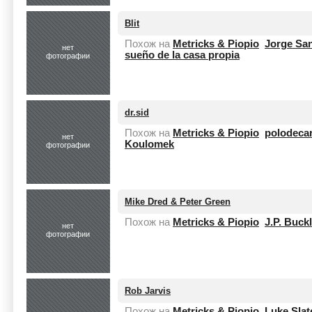
Blit
Похож на
Metricks & Piopio
Jorge San
нет
sueño de la casa propia
фотографии
dr.sid
Похож на
Metricks & Piopio
polodeca
нет
Koulomek
фотографии
Mike Dred & Peter Green
Похож на
Metricks & Piopio
J.P. Buck
нет
фотографии
Rob Jarvis
Похож на
Metricks & Piopio
Luke Slat