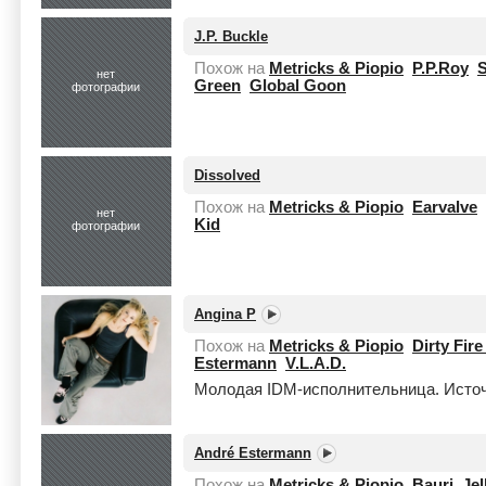
J.P. Buckle
Похож на
Metricks & Piopio
P.P.Roy
S
нет
Green
Global Goon
фотографии
Dissolved
Похож на
Metricks & Piopio
Earvalve
нет
Kid
фотографии
Angina P
Похож на
Metricks & Piopio
Dirty Fire
Estermann
V.L.A.D.
Молодая IDM-исполнительница. Источн
André Estermann
Похож на
Metricks & Piopio
Bauri
Jel