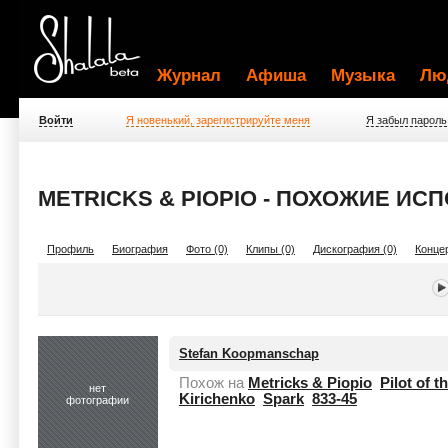
Журнал
Афиша
Музыка
Лю
Войти
Я новенький, зарегистрируйте меня
Я забыл пароль
METRICKS & PIOPIO - ПОХОЖИЕ ИС
Профиль
Биография
Фото (0)
Клипы (0)
Дискография (0)
Концер
Stefan Koopmanschap
Похож на
Metricks & Piopio
Pilot of t
нет
Kirichenko
Spark
833-45
фотографии