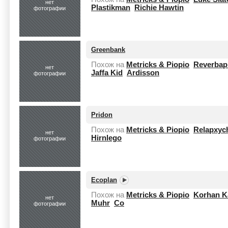
нет
Plastikman
Richie Hawtin
фотографии
Greenbank
Похож на
Metricks & Piopio
Reverba
нет
Jaffa Kid
Ardisson
фотографии
Pridon
Похож на
Metricks & Piopio
Relapxyc
нет
Hirnlego
фотографии
Ecoplan
Похож на
Metricks & Piopio
Korhan K
нет
Muhr
Co
фотографии