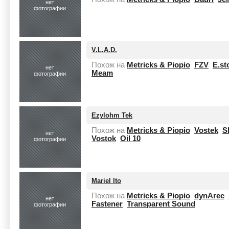
нет
фотографии
V.L.A.D.
Похож на
Metricks & Piopio
FZV
E.st
нет
Meam
фотографии
Ezylohm Tek
Похож на
Metricks & Piopio
Vostek
S
нет
Vostok
Oil 10
фотографии
Mariel Ito
Похож на
Metricks & Piopio
dynArec
нет
Fastener
Transparent Sound
фотографии