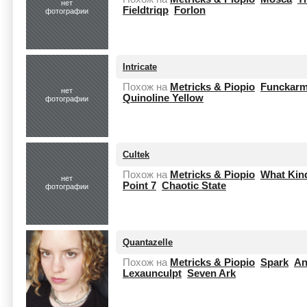
нет
Fieldtriqp
Forlon
фотографии
Intricate
Похож на
Metricks & Piopio
Funckar
нет
Quinoline Yellow
фотографии
Cultek
Похож на
Metricks & Piopio
What Kin
нет
Point 7
Chaotic State
фотографии
Quantazelle
Похож на
Metricks & Piopio
Spark
An
Lexaunculpt
Seven Ark