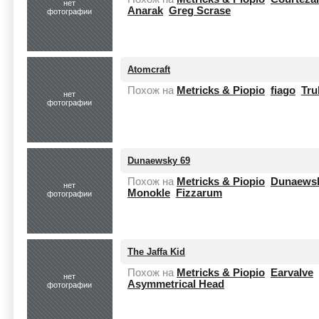
нет
Anarak
Greg Scrase
фотографии
Atomcraft
Похож на
Metricks & Piopio
fiago
Tru
нет
фотографии
Dunaewsky 69
Похож на
Metricks & Piopio
Dunaews
нет
Monokle
Fizzarum
фотографии
The Jaffa Kid
Похож на
Metricks & Piopio
Earvalve
нет
Asymmetrical Head
фотографии