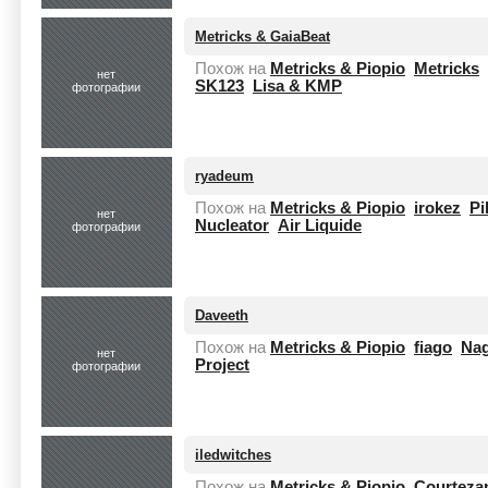
Metricks & GaiaBeat
Похож на
Metricks & Piopio
Metricks
нет
SK123
Lisa & KMP
фотографии
ryadeum
Похож на
Metricks & Piopio
irokez
Pi
нет
Nucleator
Air Liquide
фотографии
Daveeth
Похож на
Metricks & Piopio
fiago
Na
нет
Project
фотографии
iledwitches
Похож на
Metricks & Piopio
Courteza