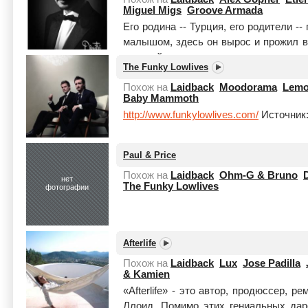
Miguel Migs
Groove Armada
Его родина -- Турция, его родители -
малышом, здесь он вырос и прожил 
ди-джейские опыты он проводил 
The Funky Lowlives
перекочевали в эфир фр...
Читать цел
Похож на
Laidback
Moodorama
Lemo
Baby Mammoth
http://www.funkylowlives.com/
Источник: 
Paul & Price
Похож на
Laidback
Ohm-G & Bruno
нет
The Funky Lowlives
фотографии
Afterlife
Похож на
Laidback
Lux
Jose Padilla
& Kamien
«Afterlife» - это автор, продюссер,
Ллоид. Помимо этих гениальных дар