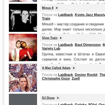
участие: K-Klass, Rebekah Ryan, Karl P
Minus 8
Читать целиком
Похож на
Laidback
Kyoto Jazz Massi
Train
Minus8 – мастер создания и сведения 
далее. Мир знает только несколько 
Швейцарии. Роберт Мейер AKA Minu
Slow Train
среди д...
Читать целиком
Похож на
Laidback
Baul Dimension
M
Variety Lab
Группа, известная в Штатах и Евро
сериалов и кино. Состоит из датс
английской джазовой певицы Lady Z.
A Man Called Adam
Похож на
Laidback
Doctor Rockit
The
Christophe Goze
Zuell
DJ Disse
Похож на
Laidback
Goloka
$Olal
Ors