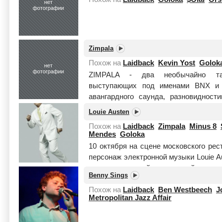
нет
фотографии
Zimpala
Похож на
Laidback
Kevin Yost
Golok
нет
фотографии
ZIMPALA - два необычайно тал
выступающих под именами BNX и 
авангардного саунда, разновидно
MUSIC: терпкая смесь экзотичной,...
Ч
Louie Austen
Похож на
Laidback
Zimpala
Minus 8
Mendes
Goloka
10 октября на сцене московского рес
персонаж электронной музыки Louie Au
наверное, самый загадочный на се
Benny Sings
Читать целиком
Похож на
Laidback
Ben Westbeech
J
Metropolitan Jazz Affair