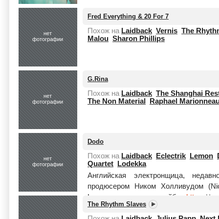
Fred Everything & 20 For 7
Похож на
Laidback
Vernis
The Rhyth
нет
Malou
Sharon Phillips
фотографии
G.Rina
Похож на
Laidback
The Shanghai Rest
нет
The Non Material
Raphael Marionnea
фотографии
Dodo
Похож на
Laidback
Eclectrik
Lemon
нет
Quartet
Lodekka
фотографии
Английская электронщица, недав
продюсером Ником Холливудом (Nic
Lemon - владельцем лейбла
http...
Чит
The Rhythm Slaves
Похож на
Laidback
Julius Papp
Next 