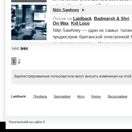
adapted from the novel C...
Читать цели
Nitin Sawhney
Похож на
Laidback
Badmarsh & Shri
On Wax
Kid Loco
Nitin Sawhney — один из самых тала
продюсеров британской электронной f
не исчерпывается — Нитин еще и акте
Читать целиком
1
2
Зарегистрированные пользователи могут вносить изменения на этой
Laidback:
Профиль
Биография
Фото
Клипы
Дискография
Посетителей на сайте 0