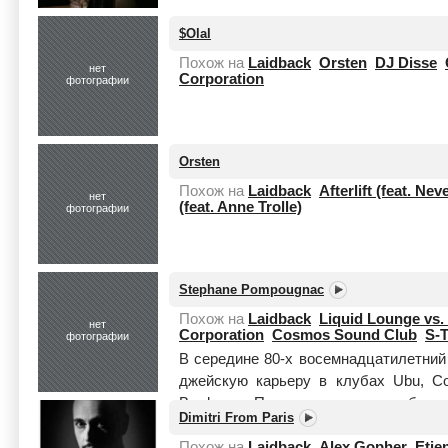
$Olal
Похож на
Laidback
Orsten
DJ Disse
нет
Corporation
фотографии
Orsten
Похож на
Laidback
Afterlift (feat. Nev
нет
(feat. Anne Trolle)
фотографии
Stephane Pompougnac
Похож на
Laidback
Liquid Lounge vs.
нет
Corporation
Cosmos Sound Club
S-T
фотографии
В середине 80-х восемнадцатилетний
джейскую карьеру в клубах Ubu, C
Bordeaux. После окончания учебы и
Dimitri From Paris
шес...
Читать целиком
Похож на
Laidback
Alex Gopher
Etie