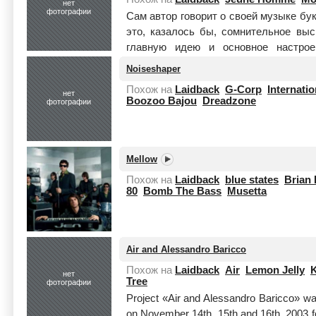
нет
фотографии
Сам автор говорит о своей музыке бу
это, казалось бы, сомнительное вы
главную идею и основное настрое
Жёлтой Голо...
Читать целиком
Noiseshaper
Похож на
Laidback
G-Corp
Internati
нет
Boozoo Bajou
Dreadzone
фотографии
Mellow
Похож на
Laidback
blue states
Brian 
80
Bomb The Bass
Musetta
Air and Alessandro Baricco
Похож на
Laidback
Air
Lemon Jelly
K
нет
Tree
фотографии
Project «Air and Alessandro Baricco» was
on November 14th, 15th and 16th, 2003 f