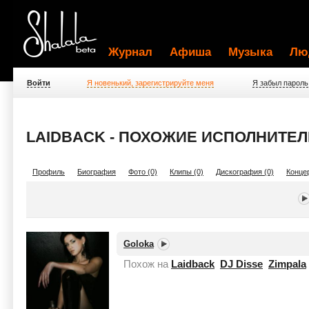
Журнал
Афиша
Музыка
Лю
Войти
Я новенький, зарегистрируйте меня
Я забыл пароль
LAIDBACK - ПОХОЖИЕ ИСПОЛНИТЕЛ
Профиль
Биография
Фото (0)
Клипы (0)
Дискография (0)
Концер
Goloka
Похож на
Laidback
DJ Disse
Zimpala