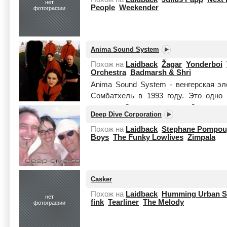
нет
People
Weekender
фотографии
Anima Sound System
Похож на
Laidback
Žagar
Yonderboi
Orchestra
Badmarsh & Shri
Anima Sound System - венгерская эл
Сомбатхель в 1993 году. Это одно
венгерской электронной му
Deep Dive Corporation
восточноевропейской...
Читать целик
Похож на
Laidback
Stephane Pompou
Boys
The Funky Lowlives
Zimpala
Casker
Похож на
Laidback
Humming Urban S
нет
fink
Tearliner
The Melody
фотографии