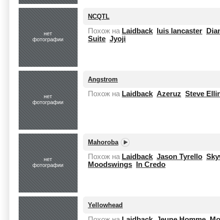
NCQTL
Похож на
Laidback
luis lancaster
Dia
нет
Suite
Jyoji
фотографии
Angstrom
Похож на
Laidback
Azeruz
Steve Ell
нет
фотографии
Mahoroba
Похож на
Laidback
Jason Tyrello
Sky
нет
Moodswings
In Credo
фотографии
Yellowhead
Похож на
Laidback
Jeune Homme
Mo