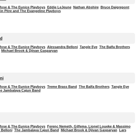
fose & The Eunice Playboys
Eddie LeJeune
Nathan Abshire
Bruce Daigrepont
in Pitre and The Evangeline Playboys
nd
fose & The Eunice Playboys
Alessandra Belloni
Tangle Eye
The Balfa Brothers
Michael Brook & Djivan Gasparyan
ni
fose & The Eunice Playboys
Treme Brass Band
The Balfa Brothers
Tangle Eye
e Jambalaya Cajun Band
fose & The Eunice Playboys
Ferenc Nemeth, Gilfema, Lionel Loueke & Massimo
 Belloni
The Jambalaya Cajun Band
Michael Brook & Djivan Gasparyan
Lars