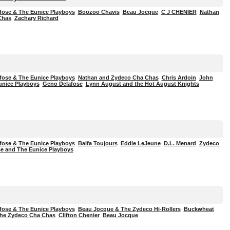
fose & The Eunice Playboys
Boozoo Chavis
Beau Jocque
C J CHENIER
Nathan
Chas
Zachary Richard
fose & The Eunice Playboys
Nathan and Zydeco Cha Chas
Chris Ardoin
John
unice Playboys
Geno Delafose
Lynn August and the Hot August Knights
fose & The Eunice Playboys
Balfa Toujours
Eddie LeJeune
D.L. Menard
Zydeco
e and The Eunice Playboys
fose & The Eunice Playboys
Beau Jocque & The Zydeco Hi-Rollers
Buckwheat
he Zydeco Cha Chas
Clifton Chenier
Beau Jocque