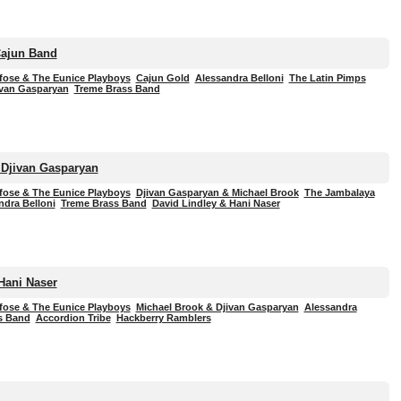
Cajun Band
fose & The Eunice Playboys
Cajun Gold
Alessandra Belloni
The Latin Pimps
ivan Gasparyan
Treme Brass Band
 Djivan Gasparyan
fose & The Eunice Playboys
Djivan Gasparyan & Michael Brook
The Jambalaya
ndra Belloni
Treme Brass Band
David Lindley & Hani Naser
Hani Naser
fose & The Eunice Playboys
Michael Brook & Djivan Gasparyan
Alessandra
s Band
Accordion Tribe
Hackberry Ramblers