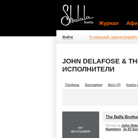
Журнал
Афи
Войти
Я новенький, зарегистрируйте
JOHN DELAFOSE & TH
ИСПОЛНИТЕЛИ
Профиль
Биография
Фото (0)
Клипы (
The Balfa Brothe
Похож на
John Dela
нет
Ramblers
Jo-El Son
фотографии