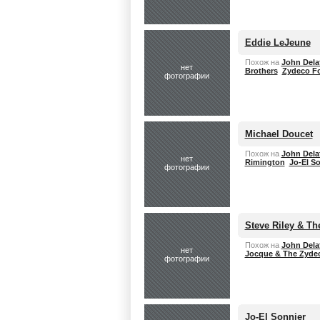
Eddie LeJeune
Похож на
John Dela
нет
Brothers
Zydeco F
фотографии
Michael Doucet
Похож на
John Dela
нет
Rimington
Jo-El S
фотографии
Steve Riley & T
Похож на
John Dela
нет
Jocque & The Zydec
фотографии
Jo-El Sonnier