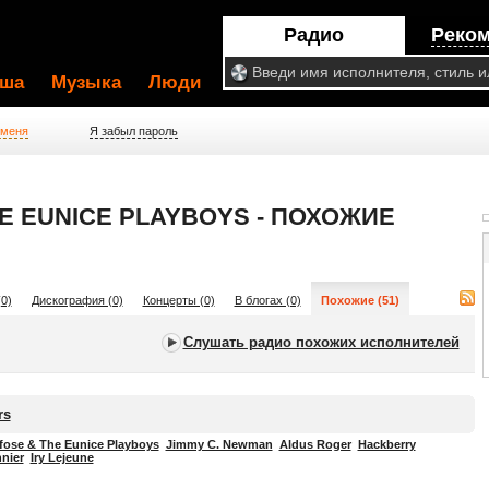
Радио
Реко
ша
Музыка
Люди
 меня
Я забыл пароль
E EUNICE PLAYBOYS - ПОХОЖИЕ
0)
Дискография (0)
Концерты (0)
В блогах (0)
Похожие (51)
Слушать радио похожих исполнителей
rs
fose & The Eunice Playboys
Jimmy C. Newman
Aldus Roger
Hackberry
nier
Iry Lejeune