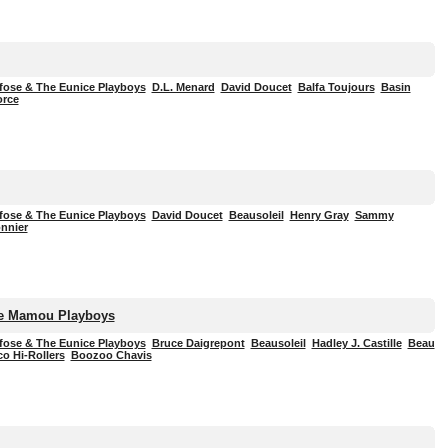
fose & The Eunice Playboys
D.L. Menard
David Doucet
Balfa Toujours
Basin
orce
fose & The Eunice Playboys
David Doucet
Beausoleil
Henry Gray
Sammy
onnier
he Mamou Playboys
fose & The Eunice Playboys
Bruce Daigrepont
Beausoleil
Hadley J. Castille
Beau
o Hi-Rollers
Boozoo Chavis