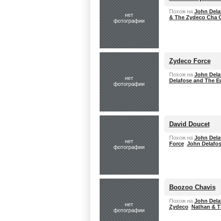
Похож на
John Dela
нет
& The Zydeco Cha 
фотографии
Zydeco Force
Похож на
John Dela
нет
Delafose and The E
фотографии
David Doucet
Похож на
John Dela
нет
Force
John Delafos
фотографии
Boozoo Chavis
Похож на
John Dela
нет
Zydeco
Nathan & T
фотографии