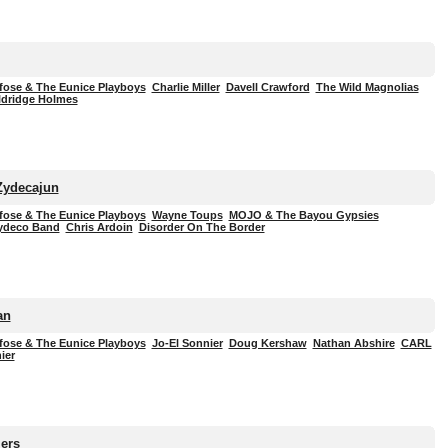
fose & The Eunice Playboys
Charlie Miller
Davell Crawford
The Wild Magnolias
ldridge Holmes
Zydecajun
fose & The Eunice Playboys
Wayne Toups
MOJO & The Bayou Gypsies
ydeco Band
Chris Ardoin
Disorder On The Border
an
fose & The Eunice Playboys
Jo-El Sonnier
Doug Kershaw
Nathan Abshire
CARL
ier
ers