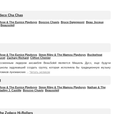
deco Cha Chas
fose & The Eunice Playboys
Boozoo Chavis
Bruce Daigrepont
Beau Jocque
Beausoleil
fose & The Eunice Playboys
Steve Riley & The Mamou Playboys
Buckwheat
ucet
Zachary Richard
Clifton Chenier
ссменным лидером ансамбля BeauSoleil является Мишель Дусэ, еще будучи
школы задумавший создать группу, которая исполняла бы традиционную музыку
томков луизианских ...
Читать целиком
t
fose & The Eunice Playboys
Steve Riley & The Mamou Playboys
Nathan & The
adley J. Castille
Boozoo Chavis
Beausoleil
he Zydeco Hi-Rollers