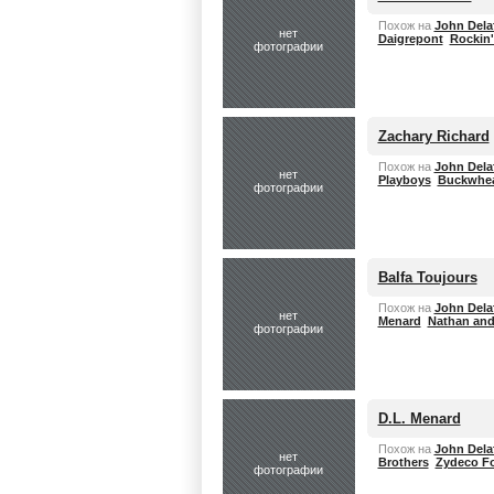
Похож на
John Dela
нет
Daigrepont
Rockin'
фотографии
Zachary Richard
Похож на
John Dela
нет
Playboys
Buckwhea
фотографии
Balfa Toujours
Похож на
John Dela
нет
Menard
Nathan and
фотографии
D.L. Menard
Похож на
John Dela
нет
Brothers
Zydeco F
фотографии