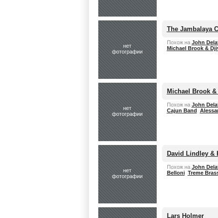
The Jambalaya 
Похож на
John Dela
нет
Michael Brook & Dj
фотографии
Michael Brook &
Похож на
John Dela
нет
Cajun Band
Alessa
фотографии
David Lindley & 
Похож на
John Dela
нет
Belloni
Treme Bras
фотографии
Lars Holmer