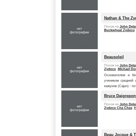
Nathan & The Zy
Похож на
John Dela
нет
Buckwheat Zydeco
фотографии
Beausoleil
Похож на
John Dela
нет
Zydeco
Michael Do
фотографии
Основателем и бе
учеником средней 
кажунов (Cajun) - по
Bruce Daigrepon
Похож на
John Dela
нет
Zydeco Cha Chas
H
фотографии
Beau Jocque & T