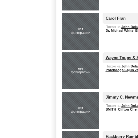
Carol Fran
Похож на
John Dela
нет
Dr. Michael White
E
фотографии
Wayne Toups & 
Похож на
John Dela
нет
Porchdogs Cajun Z
фотографии
Jimmy C. Newm
Похож на
John Dela
нет
SMITH
Clifton Chen
фотографии
Hackberry Rambl