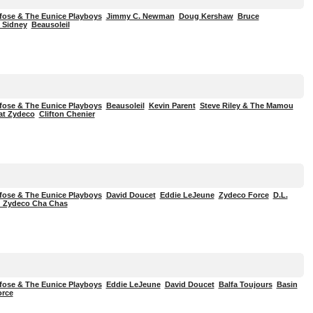
fose & The Eunice Playboys
Jimmy C. Newman
Doug Kershaw
Bruce
 Sidney
Beausoleil
fose & The Eunice Playboys
Beausoleil
Kevin Parent
Steve Riley & The Mamou
t Zydeco
Clifton Chenier
fose & The Eunice Playboys
David Doucet
Eddie LeJeune
Zydeco Force
D.L.
 Zydeco Cha Chas
fose & The Eunice Playboys
Eddie LeJeune
David Doucet
Balfa Toujours
Basin
orce