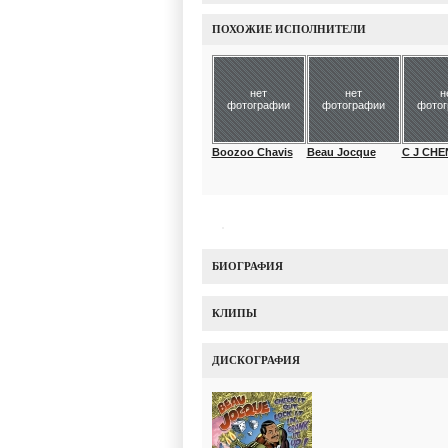
ПОХОЖИЕ ИСПОЛНИТЕЛИ
нет
нет
н
фотографии
фотографии
фото
Boozoo Chavis
Beau Jocque
C J CHE
БИОГРАФИЯ
КЛИПЫ
ДИСКОГРАФИЯ