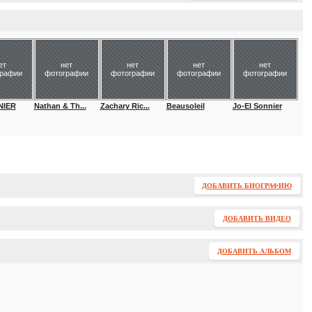
ет
нет
нет
нет
нет
графии
фотографии
фотографии
фотографии
фотографии
NIER
Nathan & Th...
Zachary Ric...
Beausoleil
Jo-El Sonnier
ДОБАВИТЬ БИОГРАФИЮ
ДОБАВИТЬ ВИДЕО
ДОБАВИТЬ АЛЬБОМ