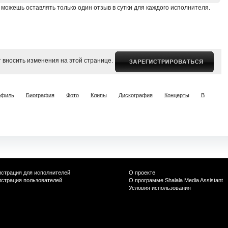
 можешь оставлять только один отзыв в сутки для каждого исполнителя.
 вносить изменения на этой странице.
офиль
Биография
Фото
Клипы
Дискография
Концерты
В
истрация для исполнителей
О проекте
истрация пользователей
О программе Shalala Media Assistant
Условия использования