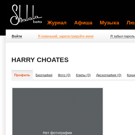
Журнал
Афиша
Музыка
Лю
Войти
Я новенький, зарегистрируйте меня
Я забыл пароль
HARRY CHOATES
Профиль
Биография
Фото (0)
Клипы (0)
Дискография (0)
Конц
Нет фотографии