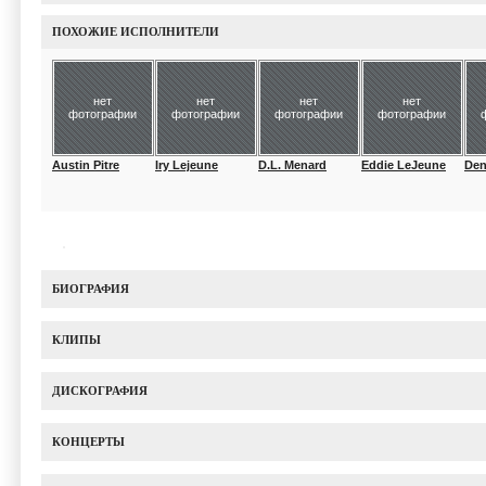
ПОХОЖИЕ ИСПОЛНИТЕЛИ
нет
нет
нет
нет
фотографии
фотографии
фотографии
фотографии
Austin Pitre
Iry Lejeune
D.L. Menard
Eddie LeJeune
Den
БИОГРАФИЯ
КЛИПЫ
ДИСКОГРАФИЯ
КОНЦЕРТЫ