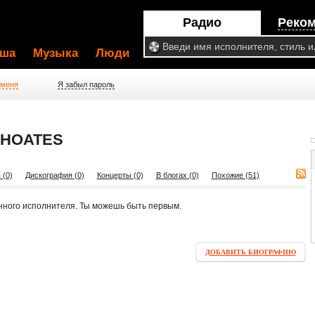
Радио
Реко
ша
Музыка
Люди
 меня
Я забыл пароль
CHOATES
 (0)
Дискография (0)
Концерты (0)
В блогах (0)
Похожие (51)
нного исполнителя. Ты можешь быть первым.
ДОБАВИТЬ БИОГРАФИЮ