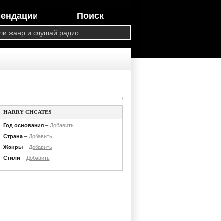
мендации
Поиск
HARRY CHOATES
Год основания
–
Добавить
Страна
–
Добавить
Жанры
–
Добавить
Стили
–
Добавить