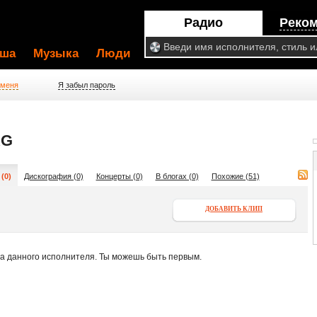
Радио
Реко
ша
Музыка
Люди
 меня
Я забыл пароль
AG
(0)
Дискография (0)
Концерты (0)
В блогах (0)
Похожие (51)
ДОБАВИТЬ КЛИП
па данного исполнителя. Ты можешь быть первым.