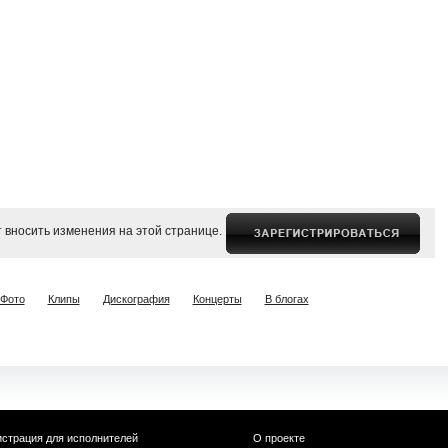
 вносить изменения на этой странице.
Фото
Клипы
Дискография
Концерты
В блогах
истрация для исполнителей
О проекте