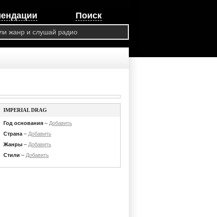
мендации
Поиск
IMPERIAL DRAG
Год основания
–
Добавить
Страна
–
Добавить
Жанры
–
Добавить
Стили
–
Добавить