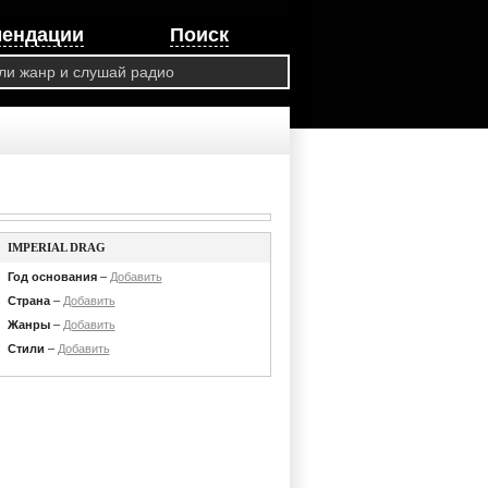
мендации
Поиск
IMPERIAL DRAG
Год основания
–
Добавить
Страна
–
Добавить
Жанры
–
Добавить
Стили
–
Добавить