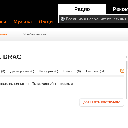
Радио
Реко
ша
Музыка
Люди
 меня
Я забыл пароль
L DRAG
 (0)
Дискография (0)
Концерты (0)
В блогах (0)
Похожие (51)
нного исполнителя. Ты можешь быть первым.
ДОБАВИТЬ БИОГРАФИЮ