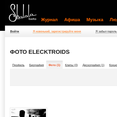
Журнал
Афиша
Музыка
Лю
Войти
Я новенький, зарегистрируйте меня
Я забыл пароль
ФОТО ELECKTROIDS
Профиль
Биография
Фото (1)
Клипы (0)
Дискография (1)
Конце