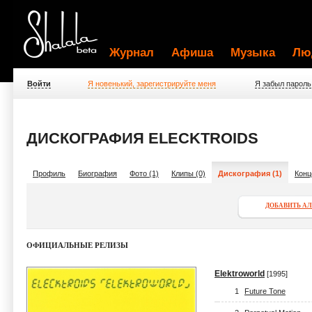
Журнал
Афиша
Музыка
Лю
Войти
Я новенький, зарегистрируйте меня
Я забыл пароль
ДИСКОГРАФИЯ ELECKTROIDS
Профиль
Биография
Фото (1)
Клипы (0)
Дискография (1)
Конц
ДОБАВИТЬ А
ОФИЦИАЛЬНЫЕ РЕЛИЗЫ
Elektroworld
[1995]
1
Future Tone