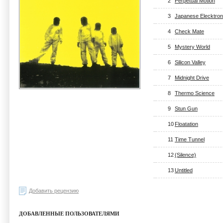
2
Perpetual Motion
3
Japanese Elecktron
4
Check Mate
5
Mystery World
6
Silicon Valley
7
Midnight Drive
8
Thermo Science
9
Stun Gun
10
Floatation
11
Time Tunnel
12
(Silence)
13
Untitled
Добавить рецензию
ДОБАВЛЕННЫЕ ПОЛЬЗОВАТЕЛЯМИ