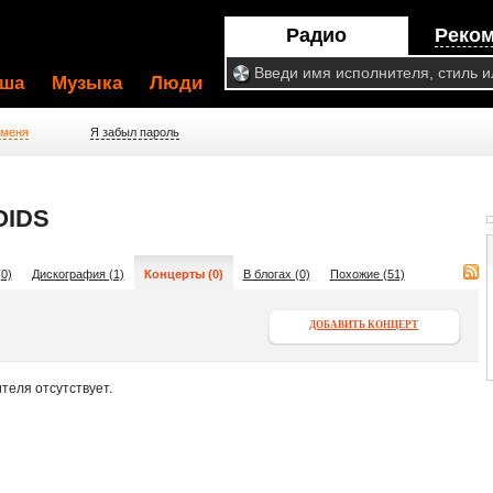
Радио
Реко
ша
Музыка
Люди
 меня
Я забыл пароль
OIDS
0)
Дискография (1)
Концерты (0)
В блогах (0)
Похожие (51)
ДОБАВИТЬ КОНЦЕРТ
теля отсутствует.