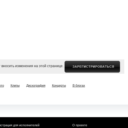
 вносить изменения на этой странице.
ото
Клипы
Дискография
Концерты
В блогах
истрация для исполнителей
О проекте