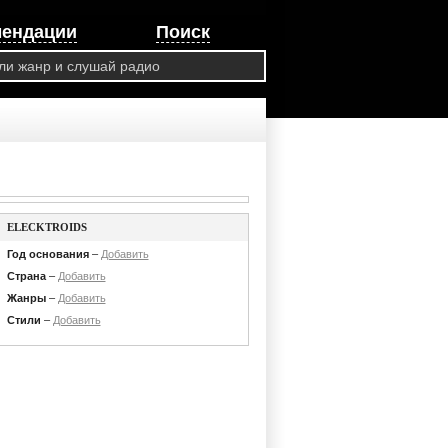
мендации
Поиск
ELECKTROIDS
Год основания
–
Добавить
Страна
–
Добавить
Жанры
–
Добавить
Стили
–
Добавить