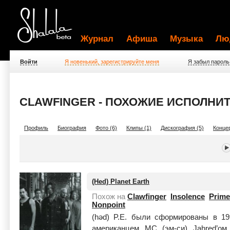
Журнал
Афиша
Музыка
Лю
Войти
Я новенький, зарегистрируйте меня
Я забыл пароль
CLAWFINGER - ПОХОЖИЕ ИСПОЛНИ
Профиль
Биография
Фото (6)
Клипы (1)
Дискография (5)
Концер
(Hed) Planet Earth
Похож на
Clawfinger
Insolence
Prime
Nonpoint
(həd) P.E. были сформированы в 1
американцем MC (эм-си) Jahred’ом