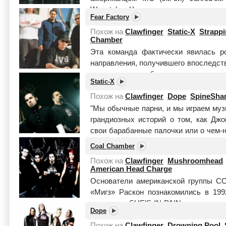
Wesstyle. Часто посещая малоизв
Fear Factory
Анжел...
Читать целиком
Похож на
Clawfinger
Static-X
Strapp
Chamber
Эта команда фактически явилась р
направления, получившего впоследств
ухитрились разбавить сокрушите
Static-X
рейвовскими вставками. "Fear facto...
Ч
Похож на
Clawfinger
Dope
SpineSha
"Мы обычные парни, и мы играем музы
грандиозных историй о том, как Дж
свои барабанные палочки или о чем-
чувака, которые выросли на ...
Читать
Coal Chamber
Похож на
Clawfinger
Mushroomhead
American Head Charge
Основатели американской группы 
«Мигз» Раскон познакомились в 199
назвалась SHE’S IN PAIN, она просуще
Dope
целиком
Похож на
Clawfinger
Drowning Pool