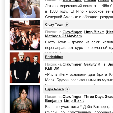
Латиноамериканский секстет Ill Niñ
в 1999 году. El Niño - морское теч
Северной Америки и обладает разруш
могут ...
Читать целиком
Crazy Town
Похож на
Clawfinger
Limp Bizkit
(Hed
Methods Of Mayhem
Crazy Town - группа из семи челов
перенаправляет курс современной 
Gift Of The Game, записанным на C
Pitchshifter
поэтами, вок...
Читать целиком
Похож на
Clawfinger
Gravity Kills
Si
KMFDM
«Pitchshifter» основали два брата 
Марк. Будучи воспитанными на музыке
Swans», они тем не мене...
Читать цел
Papa Roach
Похож на
Clawfinger
Three Days Gra
Benjamin
Limp Bizkit
Бывшие участники * Дэйв Бакнер (ан
группы по собственным соображе