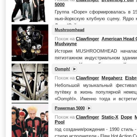
5000
Группа «Dope» сформировалась в 19
нью-йоркскую клубную сцену. Ядро 
Доуп (Саймон не так давно покинул г
Mushroomhead
парни, занявш...
Читать целиком
Похож на
Clawfinger
American Head 
Mudvayne
История MUSHROOMHEAD началась
пятиэтажном индустриальном здании
названном Уровень 5 в городе Клив
Oomph!
были некотор...
Читать целиком
Похож на
Clawfinger
Megaherz
Eisbr
Небольшой музыкальный фестивал
путёвку в жизнь популярной неме
«Oomph!». Именно тогда и встрети
Флюкс. Далее последовал длительный 
Powerman 5000
Похож на
Clawfinger
Static-X
Dope
Pool
год создания/рождения - 1990 стиль - 
стилю исполнители - Flaw Hot Action C