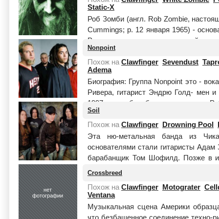
Static-X
Роб Зомби (англ. Rob Zombie, настоящ
Cummings; р. 12 января 1965) - основ
Распустил группу после первой соло 
Nonpoint
Читать целиком
Похож на
Clawfinger
Sevendust
Tapr
Adema
Биография: Группа Nonpoint это - во
Ривера, гитарист Эндрю Голд- мен и 
1997 году барабанщику группы Р
Soil
создани...
Читать целиком
Похож на
Clawfinger
Drowning Pool
Эта ню-метальная банда из Чика
основателями стали гитаристы Адам 
барабанщик Том Шофилд. Позже в и
МакКомбс. Первые два р...
Читать це
Crossbreed
Похож на
Clawfinger
Motograter
Cell
нет
Ventana
фотографии
Музыкальная сцена Америки образца
что безбашенное соединение техно-р