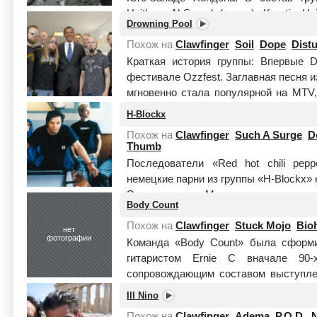
Heitham Al-Sayed (вокал), Kerstin Ha
Drowning Pool
Mich...
Читать целиком
Похож на
Clawfinger
Soil
Dope
Dist
Краткая история группы: Впервые D
фестивале Ozzfest. Заглавная песня из
мгновенно стала популярной на MTV,
Самый последний синг...
Читать целик
H-Blockx
Похож на
Clawfinger
Such A Surge
D
Thumb
Последователи «Red hot chili pepp
немецкие парни из группы «H-Blockx» 
Эта команда из Мюнстера появилась н
Body Count
Похож на
Clawfinger
Stuck Mojo
Bio
нет
фотографии
Команда «Body Count» была сформи
гитаристом Ernie C вначале 90-
сопровождающим составом выступлен
Count» стали самост...
Читать целиком
Ill Nino
Похож на
Clawfinger
Adema
P.O.D.