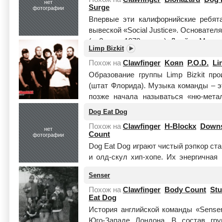
нет
Surge
фотографии
Впервые эти калифорнийские ребят
вывеской «Social Justice». Основате
(р. 2 июня 1970, вокал), Джеймс Моррис
Limp Bizkit
целиком
Похож на
Clawfinger
Koяn
P.O.D.
Li
Образование группы Limp Bizkit пр
(штат Флорида). Музыка команды – э
позже начала называться «ню-мета
Дерст, басист Сэм Риверс, гита...
Чита
Dog Eat Dog
Похож на
Clawfinger
H-Blockx
Down
нет
Count
фотографии
Dog Eat Dog играют чистый рэпкор ста
и олд-скул хип-хопе. Их энергичная
отличается от того депрессняка, к
Senser
вол...
Читать целиком
Похож на
Clawfinger
Body Count
Stu
Eat Dog
История английской команды «Senser
Юго-Западе Лондона. В состав груп