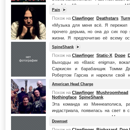
бас Adam12 - клавиши/программинг M33 
Pain
Похож на
Clawfinger
Deathstars
Turm
«Музыка для меня всё. Я пережил 
прочего дерьма, но она до сих по
жизни. Я предпочитаю её всему ос
Питера Тагтгрена –...
Читать целиком
SpineShank
Похож на
Clawfinger
Static-X
Dope
D
нет
фотографии
Выходцы из «Basic enigma», вока
Саркисян и барабанщик Томми Де
Робертом Гарсиа и нарекли свой но
Читать целиком
American Head Charge
Похож на
Clawfinger
Mushroomhead
Nothingface
SpineShank
Эта команда из Миннеаполиса, р
индастриала, появилась на свет в 
создания стало знакомство Мартина
Downset
Чеда Х...
Читать целиком
Похож на
Clawfinger
Biohazard
Dog 