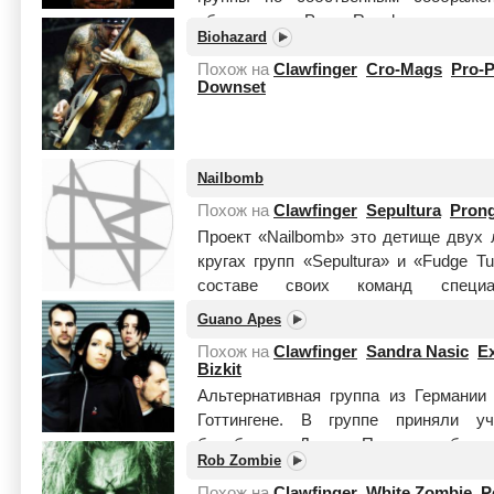
образования Papa Roach до начала
Biohazard
Andrew Saturley) – тромбонис...
Читать
Похож на
Clawfinger
Cro-Mags
Pro-P
Downset
Nailbomb
Похож на
Clawfinger
Sepultura
Pron
Проект «Nailbomb» это детище двух
кругах групп «Sepultura» и «Fudge T
составе своих команд специа
металлическом звуча...
Читать целик
Guano Apes
Похож на
Clawfinger
Sandra Nasic
Ex
Bizkit
Альтернативная группа из Германи
Готтингене. В группе приняли уч
барабанщик Деннис Пошватта, басис
Rob Zombie
Сандра Назич. До своего выступления 
Похож на
Clawfinger
White Zombie
P