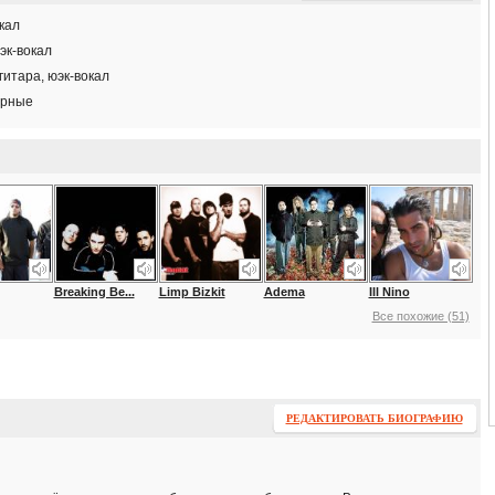
окал
бэк-вокал
гитара, юэк-вокал
арные
Breaking Be...
Limp Bizkit
Adema
Ill Nino
Все похожие (51)
РЕДАКТИРОВАТЬ БИОГРАФИЮ