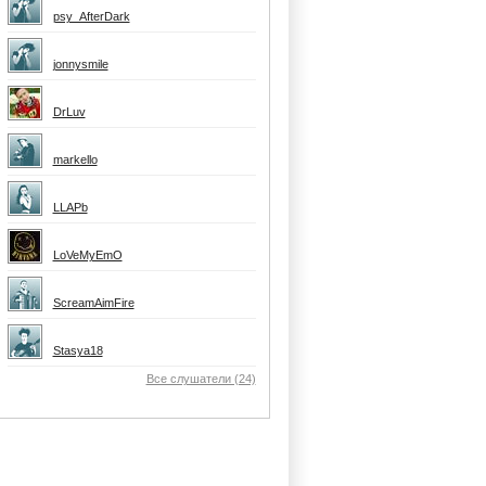
psy_AfterDark
jonnysmile
DrLuv
markello
LLAPb
LoVeMyEmO
ScreamAimFire
Stasya18
Все слушатели (24)