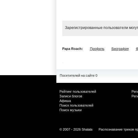
Зарегистрированные пользователи могут
Papa Roach:
Профиль
Биография
Ф
Посетителей на сайте 0
Рейтинг пользователей
Рег
Записи блогов
Рег
Афиша
Поиск пользователей
Поиск музыки
© 2007 - 2026 Shalala
Распознавание треков п