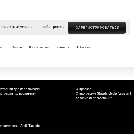
 вносить изменения на этой странице.
ото
Клипы
Дискография
Концерты
В блогах
истрация для исполнителей
О проекте
истрация пользователей
О программе Shalala Media Assistant
Условия использования
ри поддержке
AudioTag.info