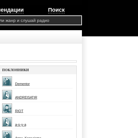
мендации
Поиск
ПОКЛОННИКИ
Dementor
ANDREISATIR
RIOT
a-s-y-a