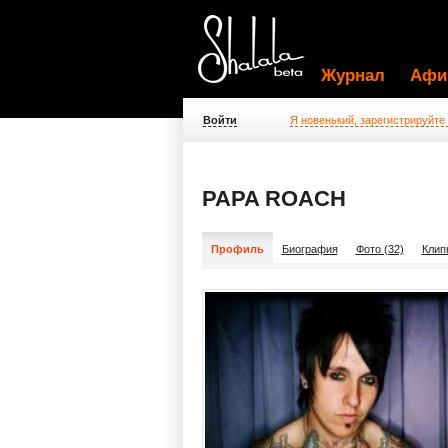
Журнал
Афи
Войти
Я новенький, зарегистрируйте
PAPA ROACH
Профиль
Биография
Фото (32)
Клип