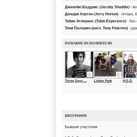
Джекоби Шэддикс (Jacoby Shaddix)
- в
Джерри Хортон (Jerry Horton)
- гитара, 
Тобин Эсперанс (Tobin Esperance)
- бас-
Тони Палермо (англ. Tony Palermo)
- уд
ПОХОЖИЕ ИСПОЛНИТЕЛИ
Three Days ...
Linkin Park
P.O.D.
БИОГРАФИЯ
Бывшие участники