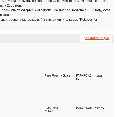
арные, ушёл из группы по собственным соображениям. Входил в состав с
ала 2008 года.
 – тромбонист который был заменен на Джерри Хортона в 1993 году, когда
ования.
ассист группы, участвовавший в записи мини-альбома "Potatoes for
ДОБАВИТЬ ВИДЕО
Papa Roach - Scars
PAPA ROACH - Last
R...
Papa Roach -
Papa Roach - Hollyw...
Betwee...