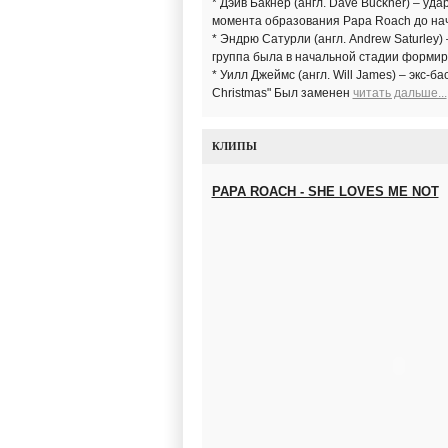
* Дэйв Бакнер (англ. Dave Buckner) – уд
момента образования Papa Roach до нач
* Эндрю Сатурли (англ. Andrew Saturley)
группа была в начальной стадии формир
* Уилл Джеймс (англ. Will James) – экс-б
Christmas" Был заменен
читать дальше...
КЛИПЫ
PAPA ROACH - SHE LOVES ME NOT