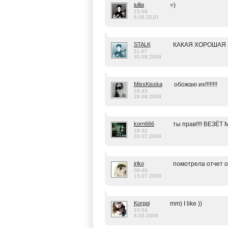
jullia
=)
15:09
6.06.2010
STALK
КАКАЯ ХОРОШАЯ Г
11:47
30.09.2009
MissKisska
обожаю их!!!!!!!!
16:43
28.08.2009
korn666
ты прав!!!! ВЕЗЁТ
18:32
20.07.2009
iriko
помотрела отчет о к
09:46
15.07.2009
Korppi
mm) I like ))
10:54
8.05.2009