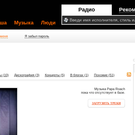
Радио
Реко
ша
Музыка
Люди
 меня
Я забыл пароль
ы (10)
Дискография (3)
Концерты (5)
В блогах (1)
Похожие (51)
Музыка Papa Roach
пока что отсутствует в базе.
ЗАГРУЗИТЬ ТРЕКИ