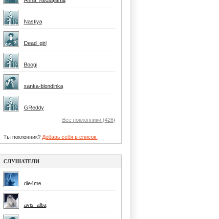
Anna_Keosajama
Nastiya
Dead_girl
Boogi
sanka-blondinka
GReddy
Все поклонники (426)
Ты поклонник?
Добавь себя в список.
СЛУШАТЕЛИ
die4me
avis_alba