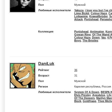
Пол
Мужской
Любимые исполнители
Yakuza
,
i love you but i've 
Limp Bizkit
,
Colour Haze
,
Ca
Loikaemie
,
Krawallbrüder
,
S
Attack
,
Portishead
,
Perseph
Коллекция
Portishead
,
Antimatter
,
Korn
Gowan Ring
,
Of The Wand 
Colour Haze
,
Down
,
Vas
,
4 P
Boys
,
The Bristles
DaniLuk
Рейтинг
36
Возраст
31
Пол
Мужской
Регион
Карелия республика, Россия
Любимые исполнители
System Of A Down
,
BESPA 
Elvis Presley
,
АукцЫон
,
Lily
Of The Deepers
,
Marilyn Ma
Bjork
,
Goldfrapp
,
Thee Miche