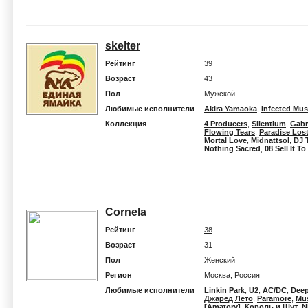
skelter
Рейтинг
39
Возраст
43
Пол
Мужской
Любимые исполнители
Akira Yamaoka
,
Infected Mu
Коллекция
4 Producers
,
Silentium
,
Gabr
Flowing Tears
,
Paradise Los
Mortal Love
,
Midnattsol
,
DJ 
Nothing Sacred
,
08 Sell It T
Cornela
Рейтинг
38
Возраст
31
Пол
Женский
Регион
Москва, Россия
Любимые исполнители
Linkin Park
,
U2
,
AC/DC
,
Deep
Джаред Лето
,
Paramore
,
Mu
[Amatory]
,
Король и Шут
,
N