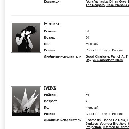
Коллекция
Akira Yamaoka
,
Dir en Grey
,
The Deepers
,
Thee Michelle
Elmirko
Рейтинг
36
Возраст
30
Пол
Женский
Регион
Санкт-Петербург, Россия
Любимые исполнители
Good Charlotte
,
Panic! At T
Day
,
30 Seconds to Mars
fyriys
Рейтинг
36
Возраст
41
Пол
Женский
Регион
Санкт-Петербург, Россия
Любимые исполнители
Cosmosis
,
Banco De Gaia
,
T
Jenkees
,
Younger Brothers
,
Projection
,
Infected Mushro