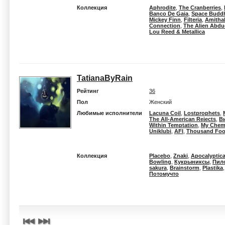
Коллекция
Aphrodite
,
The Cranberries
,
Banco De Gaia
,
Space Budd
Mickey Finn
,
Filteria
,
Amitha
Connection
,
The Alien Abdu
Lou Reed & Metallica
TatianaByRain
Рейтинг
36
Пол
Женский
Любимые исполнители
Lacuna Coil
,
Lostprophets
,
The All-American Rejects
,
В
Within Temptation
,
My Chem
Uniklubi
,
AFI
,
Thousand Foo
Коллекция
Placebo
,
Znaki
,
Apocalyptic
Bowling
,
Кукрыниксы
,
Пил
sakura
,
Brainstorm
,
Plastika
Потомучто