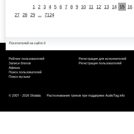
1
2
3
4
5
6
7
8
9
10
11
12
13
14
15
16
27
28
29
...
7124
Посетителей на сайте 0
Рейтинг пользователей
Регистрация для исполнителей
Записи блогов
Регистрация пользователей
Афиша
Поиск пользователей
Поиск музыки
© 2007 - 2026 Shalala
Распознавание треков при поддержке
AudioTag.info