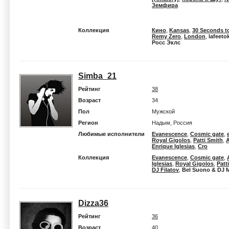
Земфира
Коллекция
Кино
,
Kansas
,
30 Seconds t
Remy Zero
,
London
,
lafeeto
Росс Эклc
Simba_21
Рейтинг
38
Возраст
34
Пол
Мужской
Регион
Надым, Россия
Любимые исполнители
Evanescence
,
Cosmic gate
,
Royal Gigolos
,
Patti Smith
,
A
Enrique Iglesias
,
Cro
Коллекция
Evanescence
,
Cosmic gate
,
Iglesias
,
Royal Gigolos
,
Patt
DJ Filatov
,
Bel Suono & DJ M
Dizza36
Рейтинг
36
Возраст
40