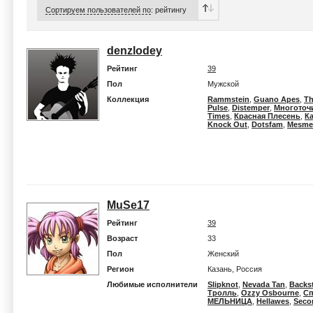
Сортируем пользователей по
:
рейтингу
denzlodey
Рейтинг
39
Пол
Мужской
Коллекция
Rammstein
,
Guano Apes
,
Th
Pulse
,
Distemper
,
Многоточ
Times
,
Красная Плесень
,
К
Knock Out
,
Dotsfam
,
Mesmer
MuSe17
Рейтинг
39
Возраст
33
Пол
Женский
Регион
Казань, Россия
Любимые исполнители
Slipknot
,
Nevada Tan
,
Backs
Тролль
,
Ozzy Osbourne
,
С
МЕЛЬНИЦА
,
Hellawes
,
Seco