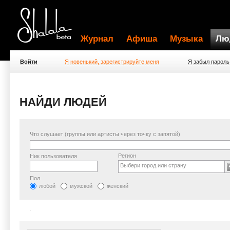
Журнал
Афиша
Музыка
Лю
Войти
Я новенький, зарегистрируйте меня
Я забыл пароль
НАЙДИ ЛЮДЕЙ
Что слушает (группы или артисты через точку с запятой)
Регион
Ник пользователя
Выбери город или страну
Пол
любой
мужской
женский