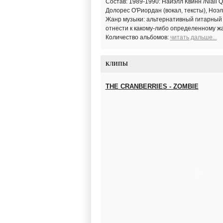
Состав: 1989-1990: Найэлл Квинн /Niall Qu
Долорес О'Риордан (вокал, тексты), Ноэл
Жанр музыки: альтернативный гитарный р
отнести к какому-либо определенному жа
Количество альбомов:
читать дальше...
КЛИПЫ
THE CRANBERRIES - ZOMBIE