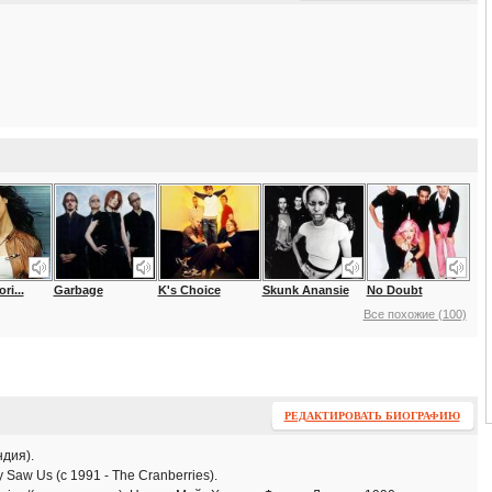
ri...
Garbage
K's Choice
Skunk Anansie
No Doubt
Все похожие (100)
РЕДАКТИРОВАТЬ БИОГРАФИЮ
дия).
Saw Us (с 1991 - The Cranberries).