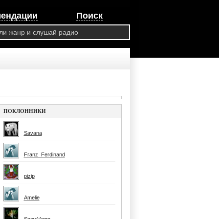
мендации
Поиск
ПОКЛОННИКИ
Savana
Franz_Ferdinand
pizip
Amelie