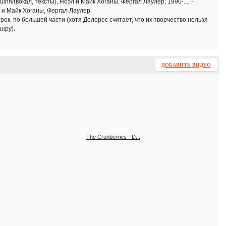
inn/(вокал, тексты), Ноэл и Майк Хоганы, Фергал Лаулер; 1990-.... -
 и Майк Хоганы, Фергал Лаулер.
ок, по большей части (хотя Долорес считает, что их творчество нельзя
нру).
ДОБАВИТЬ ВИДЕО
The Cranberries - D...