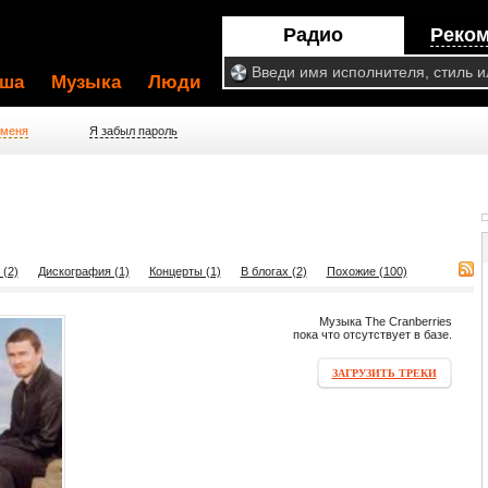
Радио
Реко
ша
Музыка
Люди
 меня
Я забыл пароль
 (2)
Дискография (1)
Концерты (1)
В блогах (2)
Похожие (100)
Музыка The Cranberries
пока что отсутствует в базе.
ЗАГРУЗИТЬ ТРЕКИ