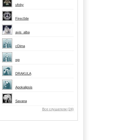
ufoby
Firec0de
avis_alba
cDima
wp
DRAKULA
Apokalipsis
Savana
Все слушатели (24)