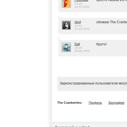
просто люблю ИХ 
19:18
14.02.2011
nicol
обожаю The Cranberri
16:51
13.10.2010
Dail
Круто!
20:29
29.06.2009
Зарегистрированные пользователи могут
The Cranberries:
Профиль
Биография