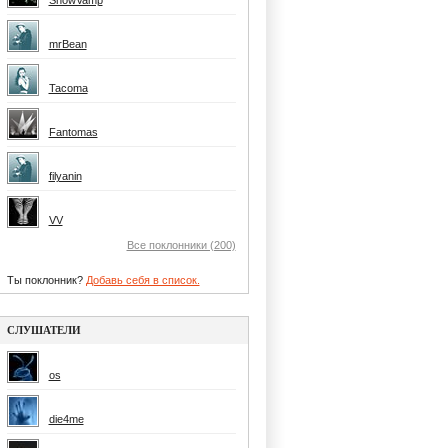
SnowVamp
mrBean
Tacoma
Fantomas
filyanin
VV
Все поклонники (200)
Ты поклонник?
Добавь себя в список.
СЛУШАТЕЛИ
os
die4me