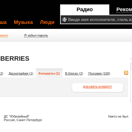
Радио
Реко
ша
Музыка
Люди
 меня
Я забыл пароль
BERRIES
2)
Дискография (1)
Концерты (1)
В блогах (2)
Похожие (100)
ДОБАВИТЬ КОНЦЕРТ
ДС "Юбилейный"
Никто не был
Россия, Санкт-Петербург