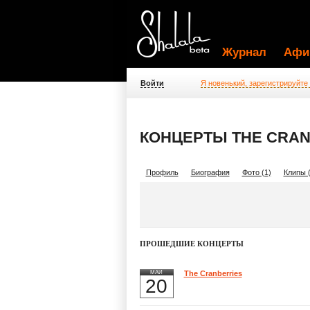
Журнал
Афи
Войти
Я новенький, зарегистрируйте
КОНЦЕРТЫ THE CRAN
Профиль
Биография
Фото (1)
Клипы (
ПРОШЕДШИЕ КОНЦЕРТЫ
МАЙ
The Cranberries
20