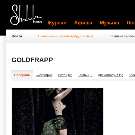
Журнал
Афиша
Музыка
Лю
Войти
Я новенький, зарегистрируйте меня
Я забыл пароль
GOLDFRAPP
Профиль
Биография
Фото (10)
Клипы (5)
Дискография (5)
Кон