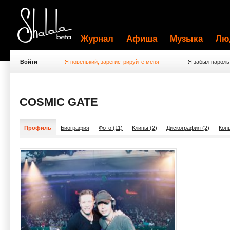
Журнал
Афиша
Музыка
Лю
Войти
Я новенький, зарегистрируйте меня
Я забыл пароль
COSMIC GATE
Профиль
Биография
Фото (11)
Клипы (2)
Дискография (2)
Конц