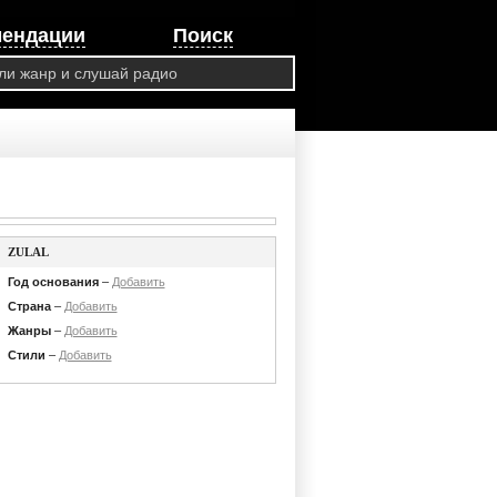
мендации
Поиск
ZULAL
Год основания
–
Добавить
Страна
–
Добавить
Жанры
–
Добавить
Стили
–
Добавить