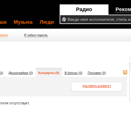
Радио
Реко
ша
Музыка
Люди
 меня
Я забыл пароль
0)
Дискография (0)
Концерты (0)
В блогах (0)
Похожие (0)
ДОБАВИТЬ КОНЦЕРТ
теля отсутствует.