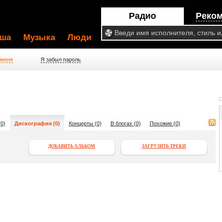
Радио
Реко
ша
Музыка
Люди
 меня
Я забыл пароль
0)
Дискография (0)
Концерты (0)
В блогах (0)
Похожие (0)
ДОБАВИТЬ АЛЬБОМ
ЗАГРУЗИТЬ ТРЕКИ