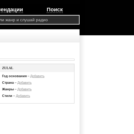
мендации
Поиск
ZULAL
Год основания
–
Добавить
Страна
–
Добавить
Жанры
–
Добавить
Стили
–
Добавить