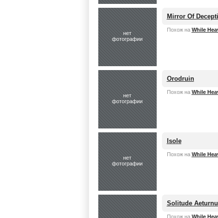
Mirror Of Decept
Похож на
While Hea
нет
фотографии
Orodruin
Похож на
While Hea
нет
фотографии
Isole
Похож на
While Hea
нет
фотографии
Solitude Aeturnu
Похож на
While Hea