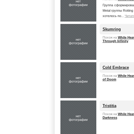
нет
фотографии
Группа сформирован
Metal группы Rottin
хотелось по...
Читат
Skumring
Похож на
While Hea
нет
Through Infinity
фотографии
Cold Embrace
Похож на
While Hea
нет
of Doom
фотографии
Tristitia
Похож на
While Hea
нет
Darkness
фотографии