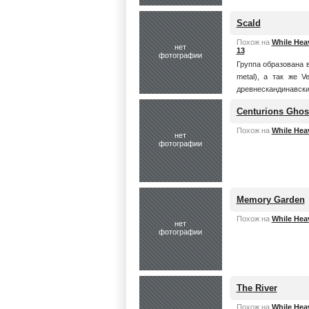
Scald
Похож на
While Hea
нет
13
фотографии
Группа образована в
metal), а так же V
древнескандинавских
Centurions Ghos
Похож на
While Hea
нет
фотографии
Memory Garden
Похож на
While Hea
нет
фотографии
The River
Похож на
While Hea