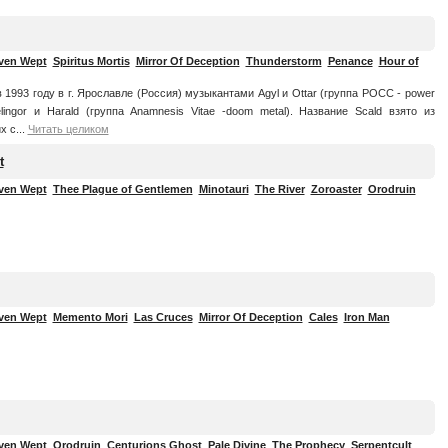
ven Wept
Spiritus Mortis
Mirror Of Deception
Thunderstorm
Penance
Hour of
 1993 году в г. Ярославле (Россия) музыкантами Agyl и Ottar (группа РОСС - power
elingor и Harald (группа Anamnesis Vitae -doom metal). Название Scald взято из
 с...
Читать целиком
t
ven Wept
Thee Plague of Gentlemen
Minotauri
The River
Zoroaster
Orodruin
ven Wept
Memento Mori
Las Cruces
Mirror Of Deception
Cales
Iron Man
ven Wept
Orodruin
Centurions Ghost
Pale Divine
The Prophecy
Serpentcult