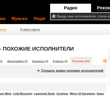
Радио
Реко
ша
Музыка
Люди
 меня
Я забыл пароль
 - ПОХОЖИЕ ИСПОЛНИТЕЛИ
0)
Дискография (0)
Концерты (0)
В блогах (0)
Похожие (51)
Слушать радио похожих исполнителей
ven Wept
Cold Mourning
Lamented Souls
Orodruin
Mirror Of Deception
Dawn