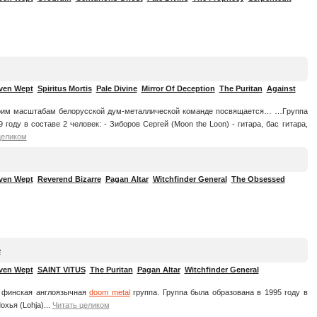
ven Wept
Spiritus Mortis
Pale Divine
Mirror Of Deception
The Puritan
Against
им масштабам белорусской дум-металлической команде посвящается… …Гpуппа
 году в составе 2 человек: - Зибоpов Сеpгей (Moon the Loon) - гитаpа, бас гитаpа,
целиком
ven Wept
Reverend Bizarre
Pagan Altar
Witchfinder General
The Obsessed
e
ven Wept
SAINT VITUS
The Puritan
Pagan Altar
Witchfinder General
— финская англоязычная
doom metal
группа. Группа была образована в 1995 году в
хья (Lohja)...
Читать целиком