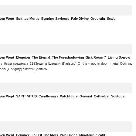
ven Wept
Spiritus Mortis
Burning Saviours
Pale Divine
Orodruin
Scald
ven Wept
Elegeion
The Eternal
The Foreshadowing
Sick Room 7
Living Sorrow
s была создана в 1993году в Швеции (Karlstad) Стиль - gothic doom metal Состав:
cals (Godgory)
Читать целиком
ven Wept
SAINT VITUS
Candlemass
Witchfinder General
Cathedral
Solitude
ven Wept
Penance
Fall Of The Idols
Pale Divine
Minotauri
Scald