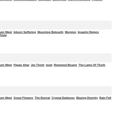
ven Wept
Inborn Suffering
Mourning Beloveth
Morgion
Insanity Reigns
riste
ven Wept
Pagan Altar
Jex Thoth
Isole
Reverend Bizarre
The Lamp Of Thoth
ven Wept
Grave Flowers
The Eternal
Cryptal Darkness
Blazing Eternity
Rain Fell