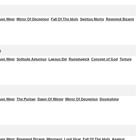
ven Wept
Mirror Of Deception
Fall Of The Idols
Spiritus Mortis
Reverend Bizarre
s
ven Wept
Solitude Aeturnus
Lapsus Dei
Runemagick
Concept of God
Torture
ven Wept
The Puritan
Dawn Of Winter
Mirror Of Deception
Doomshine
ven Wept
Reverend Bizarre
Minotauri
Lord Vicar
Fall Of The Idols
Against