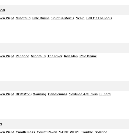
ion
ven Wept
Minotauri
Pale Divine
Spiritus Mortis
Scald
Fall Of The Idols
ven Wept
Penance
Minotauri
The River
Iron Man
Pale Divine
ven Wept
DOOM:VS
Warning
Candlemass
Solitude Aeturnus
Funeral
s
ven Wept
Candlemass
Count Raven
SAINT VITUS
Trouble
Solstice