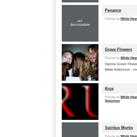
Penance
Похож на
While Hea
нет
фотографии
Grave Flowers
Похож на
While Hea
Группа Grave Flower
Matte Andersson - vo
Krux
Похож на
While Hea
Aeturnus
Spiritus Mortis
Похож на
While Hea