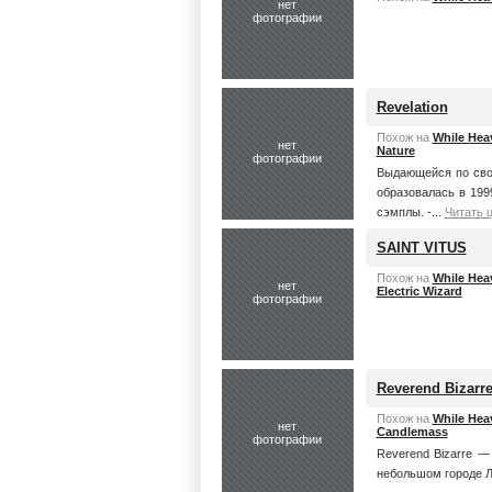
нет
фотографии
Revelation
Похож на
While Hea
нет
Nature
фотографии
Выдающейся по сво
обpазовалась в 1999
сэмплы. -...
Читать 
SAINT VITUS
Похож на
While Hea
нет
Electric Wizard
фотографии
Reverend Bizarr
Похож на
While Hea
нет
Candlemass
фотографии
Reverend Bizarre 
небольшом городе Ло