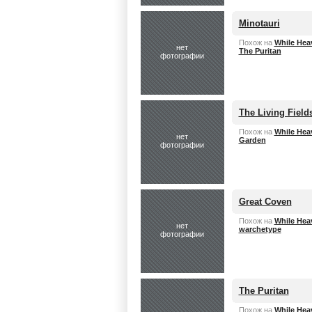
Minotauri
Похож на
While Hea
нет
The Puritan
фотографии
The Living Field
Похож на
While Hea
нет
Garden
фотографии
Great Coven
Похож на
While Hea
нет
warchetype
фотографии
The Puritan
Похож на
While Hea