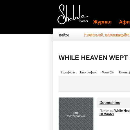
Журнал
Афи
Войти
Я новенький, зарегистрируйте
WHILE HEAVEN WEPT
Профиль
Биография
Фото (0)
Клипы (
Doomshine
Похож на
While Hea
нет
Of Winter
фотографии