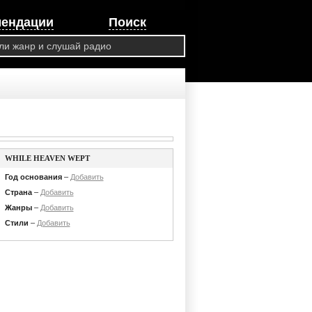
мендации
Поиск
WHILE HEAVEN WEPT
Год основания
–
Добавить
Страна
–
Добавить
Жанры
–
Добавить
Стили
–
Добавить