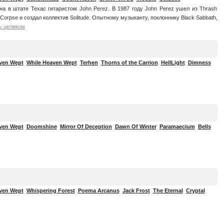
а в штате Техас гитаристом John Perez. В 1987 году John Perez ушел из Thrash
g Corpse и создал коллектив Solitude. Опытному музыканту, поклоннику Black Sabbath,
ь целиком
ven Wept
While Heaven Wept
Terhen
Thorns of the Carrion
HellLight
Dimness
ven Wept
Doomshine
Mirror Of Deception
Dawn Of Winter
Paramaecium
Bells
ven Wept
Whispering Forest
Poema Arcanus
Jack Frost
The Eternal
Cryptal