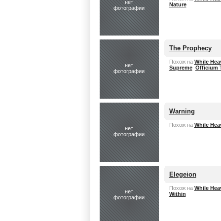
нет
Nature
фотографии
The Prophecy
Похож на
While Hea
нет
Supreme
Officium T
фотографии
Warning
Похож на
While Hea
нет
фотографии
Elegeion
Похож на
While Hea
нет
Within
фотографии