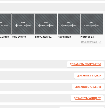
ет
нет
нет
нет
нет
графии
фотографии
фотографии
фотографии
фотографии
Garden
Pale Divine
The Gates o...
Revelation
Hour of 13
Все похожие (51)
ДОБАВИТЬ БИОГРАФИЮ
ДОБАВИТЬ ВИДЕО
ДОБАВИТЬ АЛЬБОМ
ДОБАВИТЬ КОНЦЕРТ