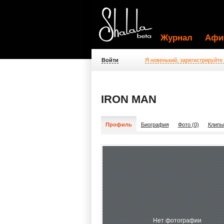
Журнал
Афи
Войти
Я новенький, зарегистрируйте
IRON MAN
Профиль
Биография
Фото (0)
Клипы
Нет фотографии