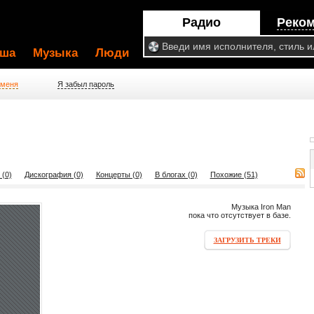
Радио
Реко
ша
Музыка
Люди
 меня
Я забыл пароль
 (0)
Дискография (0)
Концерты (0)
В блогах (0)
Похожие (51)
Музыка Iron Man
пока что отсутствует в базе.
ЗАГРУЗИТЬ ТРЕКИ