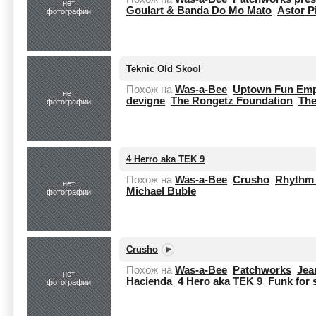
нет
Goulart & Banda Do Mo Mato
Astor P
фотографии
Teknic Old Skool
Похож на
Was-a-Bee
Uptown Fun Emp
нет
devigne
The Rongetz Foundation
The
фотографии
4 Herro aka TEK 9
Похож на
Was-a-Bee
Crusho
Rhythm 
нет
Michael Buble
фотографии
Crusho
Похож на
Was-a-Bee
Patchworks
Jea
нет
Hacienda
4 Hero aka TEK 9
Funk for 
фотографии