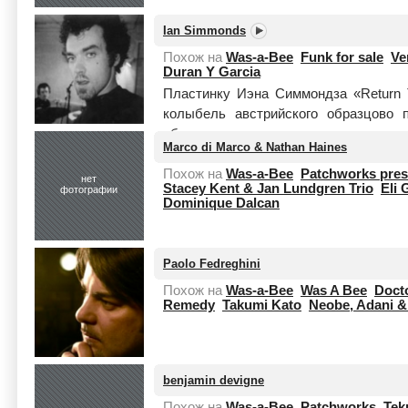
Ian Simmonds
Похож на
Was-a-Bee
Funk for sale
Ve
Duran Y Garcia
Пластинку Иэна Симмондза «Return 
колыбель австрийского образцово п
обволакивающего наркотического зву
Marco di Marco & Nathan Haines
Читать целиком
Похож на
Was-a-Bee
Patchworks pres
нет
Stacey Kent & Jan Lundgren Trio
Eli
фотографии
Dominique Dalcan
Paolo Fedreghini
Похож на
Was-a-Bee
Was A Bee
Docto
Remedy
Takumi Kato
Neobe, Adani &
benjamin devigne
Похож на
Was-a-Bee
Patchworks
Tek