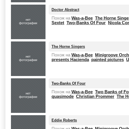
Doctor Abstract
Похож на
Was-a-Bee
The Horne Singe
нет
Sextet
Two-Banks Of Four
Nicola Con
фотографии
The Horne Singers
Похож на
Was-a-Bee
Minigroove Orch
нет
presents Hacienda
painted pictures
U
фотографии
Two-Banks Of Four
Похож на
Was-a-Bee
Two Banks of Fo
нет
quasimode
Christian Prommer
The H
фотографии
Eddie Roberts
Похож на
Was-a-Bee
Minigroove Orch