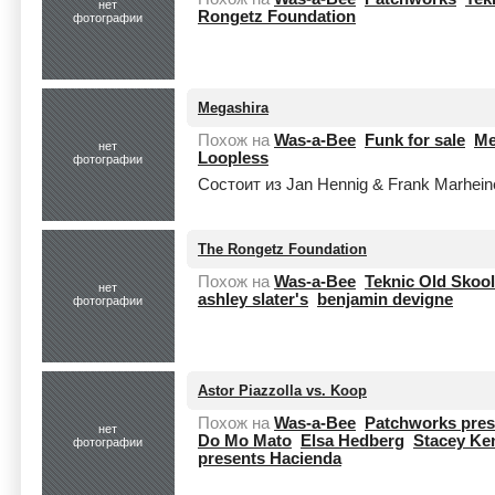
нет
Rongetz Foundation
фотографии
Megashira
Похож на
Was-a-Bee
Funk for sale
Me
нет
Loopless
фотографии
Состоит из Jan Hennig & Frank Marheine
The Rongetz Foundation
Похож на
Was-a-Bee
Teknic Old Skool
нет
ashley slater's
benjamin devigne
фотографии
Astor Piazzolla vs. Koop
Похож на
Was-a-Bee
Patchworks pres
нет
Do Mo Mato
Elsa Hedberg
Stacey Ke
фотографии
presents Hacienda