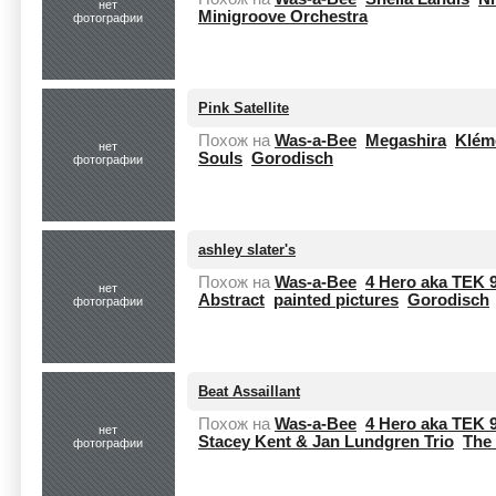
нет
Minigroove Orchestra
фотографии
Pink Satellite
Похож на
Was-a-Bee
Megashira
Klém
нет
Souls
Gorodisch
фотографии
ashley slater's
Похож на
Was-a-Bee
4 Hero aka TEK 
нет
Abstract
painted pictures
Gorodisch
фотографии
Beat Assaillant
Похож на
Was-a-Bee
4 Hero aka TEK 
нет
Stacey Kent & Jan Lundgren Trio
The
фотографии