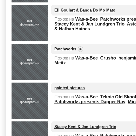
Eli Goulart & Banda Do Mo Mato
Похож на
Was-a-Bee
Patchworks pres
нет
Stacey Kent & Jan Lundgren Trio
Asto
фотографии
& Nathan Haines
Patchworks
Похож на
Was-a-Bee
Crusho
benjami
нет
Meitz
фотографии
painted pictures
Похож на
Was-a-Bee
Teknic Old Skool
нет
Patchworks presents Dapper Ray
Min
фотографии
Stacey Kent & Jan Lundgren Trio
Похож на
Was-a-Bee
Patchworks pres