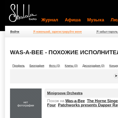
Журнал
Афиша
Музыка
Лю
Войти
Я новенький, зарегистрируйте меня
Я забыл пароль
WAS-A-BEE - ПОХОЖИЕ ИСПОЛНИТЕ
Профиль
Биография
Фото (0)
Клипы (0)
Дискография (0)
Концер
Minigroove Orchestra
Похож на
Was-a-Bee
The Horne Singe
нет
Four
Patchworks presents Dapper Ra
фотографии