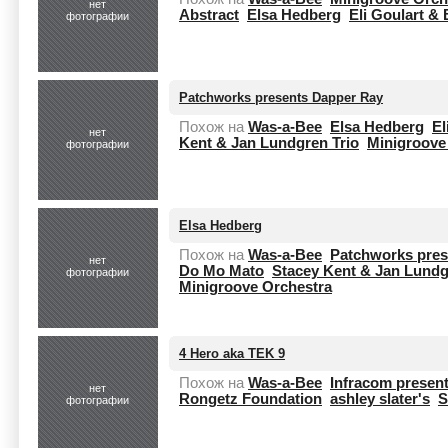
нет
Abstract
Elsa Hedberg
Eli Goulart &
фотографии
Patchworks presents Dapper Ray
Похож на
Was-a-Bee
Elsa Hedberg
El
нет
Kent & Jan Lundgren Trio
Minigroove
фотографии
Elsa Hedberg
Похож на
Was-a-Bee
Patchworks pres
нет
Do Mo Mato
Stacey Kent & Jan Lundg
фотографии
Minigroove Orchestra
4 Hero aka TEK 9
Похож на
Was-a-Bee
Infracom presen
нет
Rongetz Foundation
ashley slater's
S
фотографии