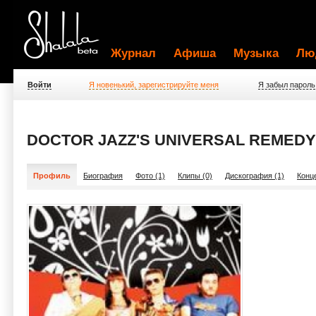
Журнал
Афиша
Музыка
Лю
Войти
Я новенький, зарегистрируйте меня
Я забыл пароль
DOCTOR JAZZ'S UNIVERSAL REMEDY
Профиль
Биография
Фото (1)
Клипы (0)
Дискография (1)
Конц