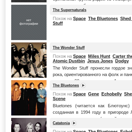
году, до этого бывшим участником не
The Supernaturals
Читать целиком
Похож на
Space
The Bluetones
Shed
нет
Stuff
фотографии
The Wonder Stuff
Похож на
Space
Miles Hunt
Carter t
Atomic Dustbin
Jesus Jones
Dodgy
The Wonder Stuff пронесли гордое з
рока, ориентированного на фолк и пан
и начала 90-х годов, когда Англия 
The Bluetones
Читать целиком
Похож на
Space
Gene
Echobelly
She
Scene
Bluetones (читается как Блютоунс
созданная в 1994 году в пригороде 
музыкальную карьеру (первый год на
Catatonia
поп, на годы расцвета котор...
Читать 
Похож на
Space
The Bluetones
Echob