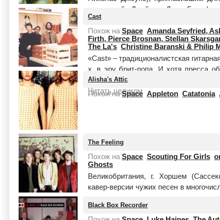
товарищей: Джеймса Дина Бредфилда
Cast
гитара, настоящее им...
Читать целико
Похож на
Space
Amanda Seyfried, Ash
Firth, Pierce Brosnan, Stellan Skarsg
The La's
Christine Baranski & Philip 
«Cast» – традиционалистская гитарна
х, в эру брит-попа. И хотя пресса о
Alisha's Attic
помешало ей достичь популярности 
Читать целиком
Похож на
Space
Appleton
Catatonia
The Feeling
Похож на
Space
Scouting For Girls
o
Ghosts
Великобритания, г. Хоршем (Сассек
кавер-версии чужих песен в многочис
позаимствовано у парижского рестор
Black Box Recorder
2...
Читать целиком
Похож на
Space
Luke Haines
The Aut