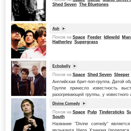
Shed Seven
The Bluetones
Ash
Похож на
Space
Feeder
Idlewild
Mani
Hatherley
Supergrass
Echobelly
Похож на
Space
Shed Seven
Sleeper
Английская брит-поп-группа. Датой об
Группе принесло известность выс
разогревающей группы, у известного 
концер...
Читать целиком
Divine Comedy
Похож на
Space
Pulp
Tindersticks
S
South
Название "Divine comedy" являетс
музыканта Нила Хэннона (родилася 