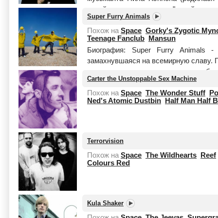
своей музыке элементы "новой волны"
Super Furry Animals
light orchestra". Эта вел...
Читать цели
Похож на
Space
Gorky's Zygotic Myn
Teenage Fanclub
Mansun
Биография: Super Furry Animals -
замахнувшаяся на всемирную славу. 
стало для уэльцев покорение переборч
Carter the Unstoppable Sex Machine
Читать целиком
Похож на
Space
The Wonder Stuff
Po
Ned's Atomic Dustbin
Half Man Half B
Terrorvision
Похож на
Space
The Wildhearts
Reef
Colours Red
Kula Shaker
Похож на
Space
The Jeevas
Supergr