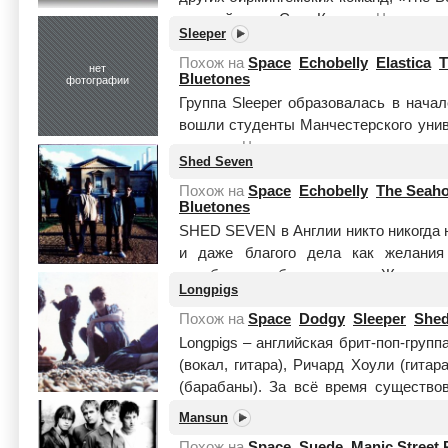
которой играл Стив Крэдл...
Читать це
Sleeper
Похож на
Space
Echobelly
Elastica
T
нет
Bluetones
фотографии
Группа Sleeper образовалась в нача
вошли студенты Манчестерского уни
гитарист
Читать целиком
Shed Seven
Похож на
Space
Echobelly
The Seaho
Bluetones
SHED SEVEN в Англии никто никогда н
и даже благого дела как желания
заработать побольше денег. Жадност
Longpigs
в раз...
Читать целиком
Похож на
Space
Dodgy
Sleeper
Shed
Longpigs – английская брит-поп-груп
(вокал, гитара), Ричард Хоули (гита
(барабаны). За всё время существ
альбома...
Читать целиком
Mansun
Похож на
Space
Suede
Manic Street 