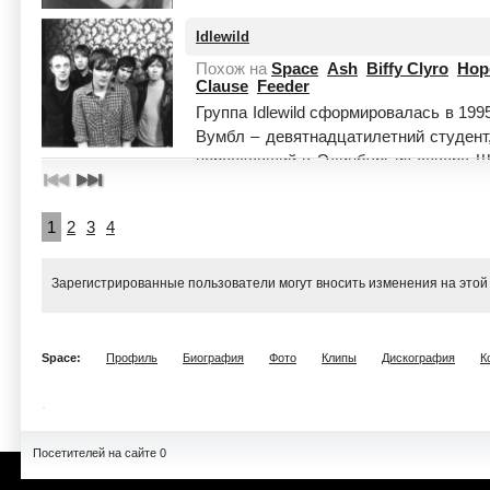
Idlewild
Похож на
Space
Ash
Biffy Clyro
Hop
Clause
Feeder
Группа Idlewild сформировалась в 199
Вумбл – девятнадцатилетний студент
переехавший в Эдинбург из севера Ш
вов...
Читать целиком
1
2
3
4
Зарегистрированные пользователи могут вносить изменения на этой
Space:
Профиль
Биография
Фото
Клипы
Дискография
К
Посетителей на сайте 0