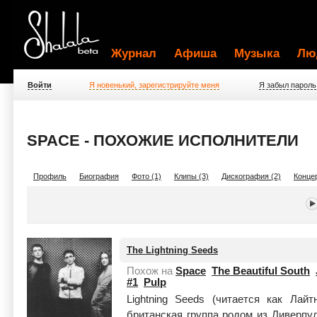
Журнал
Афиша
Музыка
Лю
Войти
Я новенький, зарегистрируйте меня
Я забыл пароль
SPACE - ПОХОЖИЕ ИСПОЛНИТЕЛИ
Профиль
Биография
Фото (1)
Клипы (3)
Дискография (2)
Концер
The Lightning Seeds
Похож на
Space
The Beautiful South
#1
Pulp
Lightning Seeds (читается как Лай
британская группа родом из Ливерпу