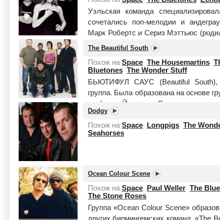
Уэльская команда специализировал
сочетались поп-мелодии и андегра
Марк Робертс и Сериз Мэттьюс (родил
в Кардиффе (Как объясняет Марк Ро..
The Beautiful South
Похож на
Space
The Housemartins
T
Bluetones
The Wonder Stuff
БЬЮТИФУЛ САУC (Beautiful South), 
группа. Была образована на основе 
графство Йоркшир. Состав: вокалист П
Dodgy
Читать целиком
Похож на
Space
Longpigs
The Wonde
Seahorses
Ocean Colour Scene
Похож на
Space
Paul Weller
The Blu
The Stone Roses
Группа «Ocean Colour Scene» образов
других бирмингемских команд, «The Bo