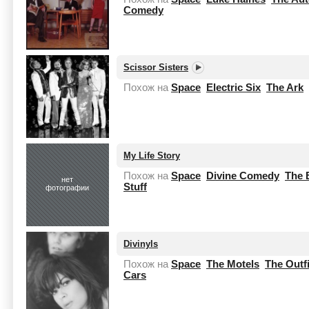
Comedy
Scissor Sisters
Похож на
Space
Electric Six
The Ark
My Life Story
Похож на
Space
Divine Comedy
The 
нет
Stuff
фотографии
Divinyls
Похож на
Space
The Motels
The Outf
Cars