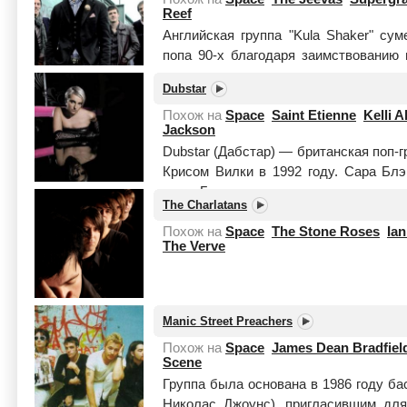
Reef
Английская группа "Kula Shaker" су
попа 90-х благодаря заимствованию 
умелому вплетению в свои композ
Dubstar
Криспиан Миллс, сын известной акт...
Похож на
Space
Saint Etienne
Kelli Al
Jackson
Dubstar (Дабстар) — британская поп-
Крисом Вилки в 1992 году. Сара Блэ
году. Группа прекратила свое сущес
The Charlatans
2007 го...
Читать целиком
Похож на
Space
The Stone Roses
Ia
The Verve
Manic Street Preachers
Похож на
Space
James Dean Bradfiel
Scene
Группа была основана в 1986 году б
Николас Джоунс), пригласившим дл