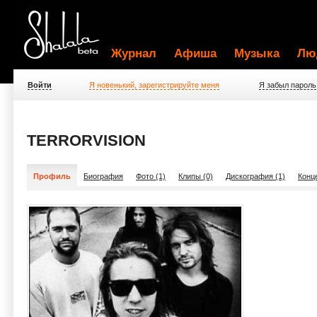
Журнал
Афиша
Музыка
Лю
Войти
Я новенький, зарегистрируйте меня
Я забыл пароль
TERRORVISION
Профиль
Биография
Фото (1)
Клипы (0)
Дискография (1)
Конц