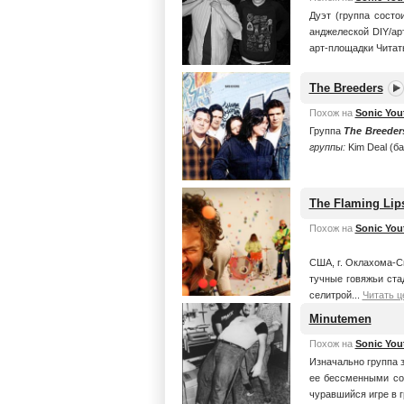
Дуэт (группа состо
анджелеской DIY/ар
арт-площадки
Читат
The Breeders
Похож на
Sonic You
Группа
The Breeder
группы:
Kim Deal (бас
The Flaming Lip
Похож на
Sonic You
США, г. Оклахома-С
тучные говяжьи ста
селитрой...
Читать ц
Minutemen
Похож на
Sonic You
Изначально группа 
ее бессменными сос
чуравшийся игре в г