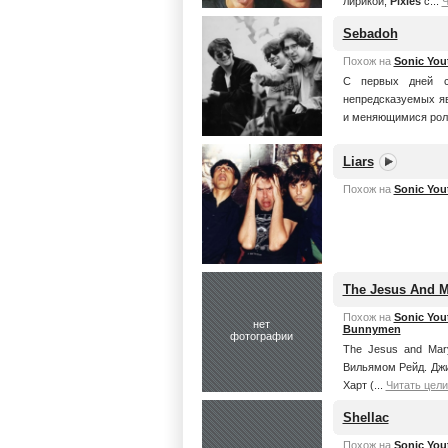
лирикой,
Pixies
с...
Ч
Sebadoh
Похож на
Sonic You
С первых дней с
непредсказуемых я
и меняющимися роля
Liars
Похож на
Sonic You
The Jesus And M
Похож на
Sonic You
нет
Bunnymen
фотографии
The Jesus and Mar
Вильямом Рейд. Джим
Харт (...
Читать цел
Shellac
Похож на
Sonic You