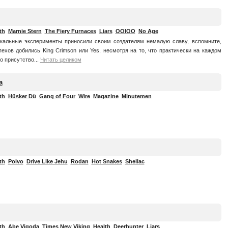
th
Marnie Stern
The Fiery Furnaces
Liars
OOIOO
No Age
кальные эксперименты приносили своим создателям немалую славу, вспомните,
пехов добились King Crimson или Yes, несмотря на то, что практически на каждом
о присутство...
Читать целиком
a
th
Hüsker Dü
Gang of Four
Wire
Magazine
Minutemen
th
Polvo
Drive Like Jehu
Rodan
Hot Snakes
Shellac
th
Abe Vigoda
Times New Viking
Health
Deerhunter
Liars