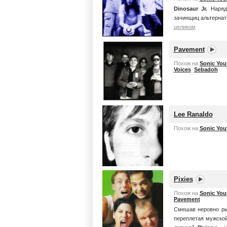
Dinosaur Jr.
Наряду
зачинщиц альтернат
целиком
Pavement
Похож на
Sonic You
Voices
Sebadoh
Lee Ranaldo
Похож на
Sonic You
Pixies
Похож на
Sonic You
Pavement
Смешав неровно ры
переплетая мужской