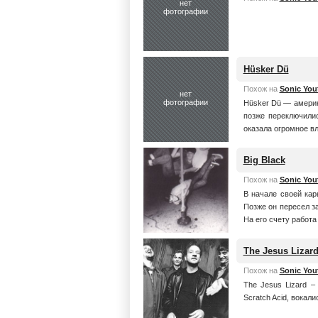
нет
фотографии
Hüsker Dü
Похож на
Sonic You
нет
фотографии
Hüsker Dü — америк
позже переключилис
оказала огромное вл
Big Black
Похож на
Sonic You
В начале своей кар
Позже он пересел з
На его счету работа 
The Jesus Lizar
Похож на
Sonic You
The Jesus Lizard –
Scratch Acid, вокали