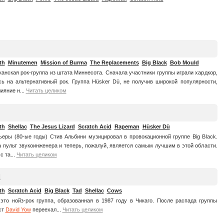
th
Minutemen
Mission of Burma
The Replacements
Big Black
Bob Mould
анская рок-группа из штата Миннесота. Сначала участники группы играли хардкор,
ь на альтернативный рок. Группа Hüsker Dü, не получив широкой популярности,
ияние н...
Читать целиком
th
Shellac
The Jesus Lizard
Scratch Acid
Rapeman
Hüsker Dü
ьеры (80-ые годы) Стив Альбини музицировал в провокационной группе Big Black.
а пульт звукоинженера и теперь, пожалуй, является самым лучшим в этой области.
c та...
Читать целиком
d
th
Scratch Acid
Big Black
Tad
Shellac
Cows
 это нойз-рок группа, образованная в 1987 году в Чикаго. После распада группы
ст
David Yow
переехал...
Читать целиком