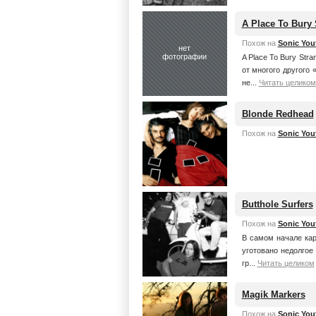
A Place To Bury 
Похож на
Sonic You
нет
фотографии
A Place To Bury Str
от многого другого
не...
Читать целиком
Blonde Redhead
Похож на
Sonic You
Butthole Surfers
Похож на
Sonic You
В самом начале карь
уготовано недолгое
гр...
Читать целиком
Magik Markers
Похож на
Sonic You