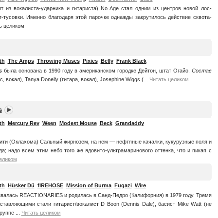
ит из вокалиста-ударника и гитариста) No Age стал одним из центров новой лос-
т-тусовки. Именно благодаря этой парочке однажды закрутилось действие сквота-
ь целиком
th
The Amps
Throwing Muses
Pixies
Belly
Frank Black
s
была основана в 1990 году в американском городке Дейтон, штат Огайо.
Состав
, вокал), Tanya Donelly (гитара, вокал), Josephine Wiggs (...
Читать целиком
s
th
Mercury Rev
Ween
Modest Mouse
Beck
Grandaddy
ити (Оклахома) Сальный жирнозем, на нем — нефтяные качалки, кукурузные поля и
да; надо всем этим небо того же ядовито-ультрамаринового оттенка, что и пикап с
еликом
th
Hüsker Dü
fIREHOSE
Mission of Burma
Fugazi
Wire
звалась REACTIONARIES и родилась в Санд-Педро (Калифорния) в 1979 году. Тремя
тавляющими стали гитарист/вокалист D Boon (Dennis Dale), басист Mike Watt (не
руппе ...
Читать целиком