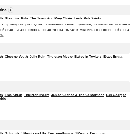
tine
th
Slowdive
Ride
The Jesus And Mary Chain
Lush
Pale Saints
ne - ирландская рок-группа, основатели стиля шугейзинг, заложившие основные
ойзовая, гитарно-синтезаторная «стена звука» и мелодика на основе нойз-попа.
ом
th
Ciccone Youth
Julie Ruin
Thurston Moore
Babes In Toyland
Erase Errata
th
Free Kitten
Thurston Moore
James Chance & The Contortions
Les Georges
aldo
th
Sebadoh
J Mascis and the Fog
mudhoney
J Mascis
Pavement