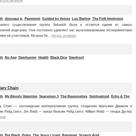
итать целиком
th
dinosaur jr.
Pavement
Guided by Voices
Lou Barlow
The Folk Implosion
воего существования группа Sebadoh была и остается одним из самых
влений инди-рока. Она постоянно удивляет нас мультижанровыми экспериментами
ми её участников. Музыка Se...
Читать целиком
th
No Age
Deerhunter
Health
Black Dice
Deerhoof
ary Chain
th
My Bloody Valentine
Spacemen 3
The Raveonettes
Spiritualized
Echo & The
y Chain — шотландская альтернативная группа, созданная братьями Джимом и
 Рейд (англ. Jim Reid) — вокал Вильям Рейд (англ. William Reid) — гитара Дуглас
иком
th
Big Black
Polvo
The Jesus Lizard
Rapeman
Scratch Acid