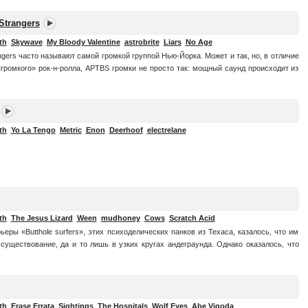
Strangers
th
Skywave
My Bloody Valentine
astrobrite
Liars
No Age
angers часто называют самой громкой группой Нью-Йорка. Может и так, но, в отличие
 «громкого» рок-н-ролла, APTBS громки не просто так: мощный саунд происходит из
th
Yo La Tengo
Metric
Enon
Deerhoof
electrelane
th
The Jesus Lizard
Ween
mudhoney
Cows
Scratch Acid
еры «Butthole surfers», этих психоделических панков из Техаса, казалось, что им
 существование, да и то лишь в узких кругах андеграунда. Однако оказалось, что
th
Erase Errata
Sightings
The Hospitals
Wolf Eyes
Abe Vigoda