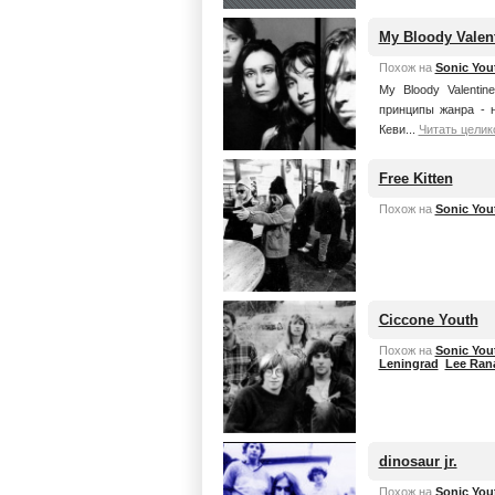
My Bloody Valen
Похож на
Sonic You
My Bloody Valenti
принципы жанра - н
Кеви...
Читать целик
Free Kitten
Похож на
Sonic You
Ciccone Youth
Похож на
Sonic You
Leningrad
Lee Ran
dinosaur jr.
Похож на
Sonic You