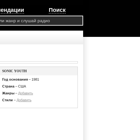
мендации
Поиск
SONIC YOUTH
Год основания
– 1981
Страна
– США
Жанры
–
Добавить
Стили
–
Добавить