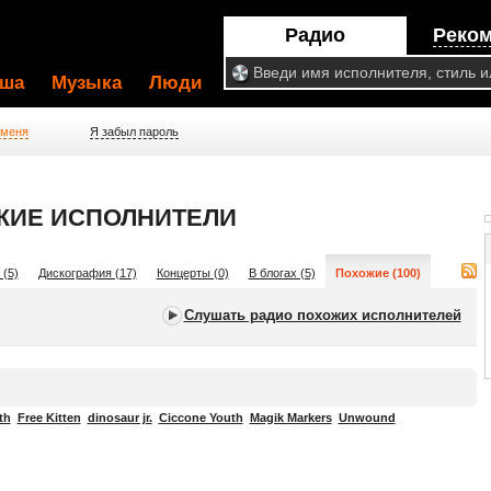
Радио
Реко
ша
Музыка
Люди
 меня
Я забыл пароль
ОЖИЕ ИСПОЛНИТЕЛИ
 (5)
Дискография (17)
Концерты (0)
В блогах (5)
Похожие (100)
Слушать радио похожих исполнителей
th
Free Kitten
dinosaur jr.
Ciccone Youth
Magik Markers
Unwound