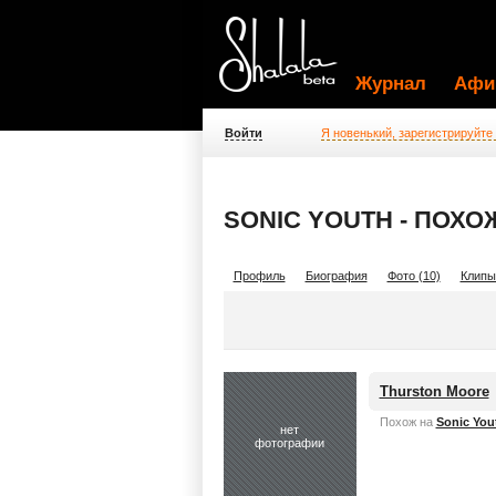
Журнал
Афи
Войти
Я новенький, зарегистрируйте
SONIC YOUTH - ПОХ
Профиль
Биография
Фото (10)
Клипы
Thurston Moore
Похож на
Sonic You
нет
фотографии