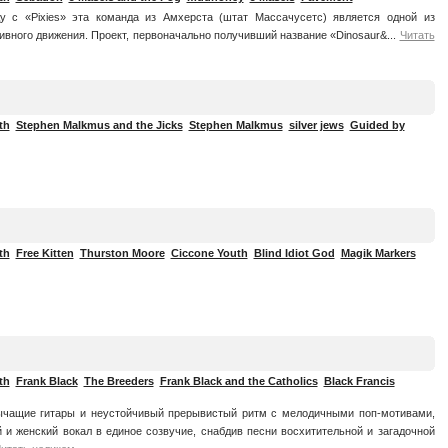
 с «Pixies» эта команда из Амхерста (штат Массачусетс) является одной из
ивного движения. Проект, первоначально получивший название «Dinosaur&...
Читать
th
Stephen Malkmus and the Jicks
Stephen Malkmus
silver jews
Guided by
th
Free Kitten
Thurston Moore
Ciccone Youth
Blind Idiot God
Magik Markers
th
Frank Black
The Breeders
Frank Black and the Catholics
Black Francis
чащие гитары и неустойчивый прерывистый ритм с мелодичными поп-мотивами,
 и женский вокал в единое созвучие, снабдив песни восхитительной и загадочной