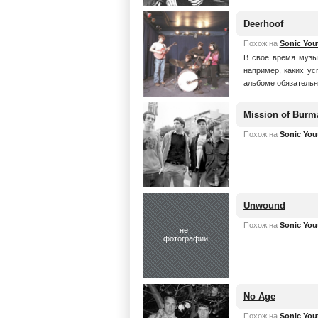
Deerhoof
Похож на
Sonic You
В свое время музы
например, каких ус
альбоме обязательн
Mission of Burm
Похож на
Sonic You
Unwound
Похож на
Sonic You
нет
фотографии
No Age
Похож на
Sonic You